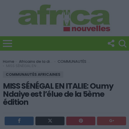
You are here:
Home
Africains de la diaspora
COMMUNAUTÉS AFRICAINES
MISS SÉNÉGAL EN ITALIE: Oumy Ndaiye est l’élue de la 5ème édition
COMMUNAUTÉS AFRICAINES
MISS SÉNÉGAL EN ITALIE: Oumy
Ndaiye est l’élue de la 5ème
édition