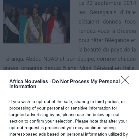
Le 20 septembre 2014
les Sénégalais d’Italie
s’étaient donnés tous
rendez-vous à Brescia
pour fêter l’élégance et
la beauté du pays de la
Téranga. Abdou NDAO et son équipe, comme chaque
année, organise depuis 5 ans, Miss Sénégal en Italie.
Cette année, Xelmi Head-Office a porté la barre très
Africa Nouvelles -
Do Not Process My Personal
haute, en choisissant comme Parrain de l’évènement,
Information
Idrissa Sanneh. Premier Sénégalais reporter RAI de
If you wish to opt-out of the sale, sharing to third parties, or
télévision dans le monde du calcio Italien, « Idy »,
processing of your personal or sensitive information for
comme l’appellent les Italiens, est un personnage
targeted advertising by us, please use the below opt-out
section to confirm your selection. Please note that after your
très connu par les Italiens, grâce au rôle qu’il joue
opt-out request is processed you may continue seeing
dans l’administration de Juventus de Turin.
interest-based ads based on personal information utilized by