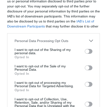
us or personal information disclosed to third parties prior to
your opt-out. You may separately opt-out of the further
La Marraine était Coumba Khadim Thiam, une dame
disclosure of your personal information by third parties on the
de classe très calme, reconnue par tous comme un
IAB’s list of downstream participants. This information may
also be disclosed by us to third parties on the
IAB’s List of
exemple de femme.
Downstream Participants
that may further disclose it to other
third parties.
De minuit jusqu’à 6h du matin, 8 filles venues de
Personal Data Processing Opt Outs
Rome-Milan-Agrate-Brescia-Firenze-Rimini-
Poggibonsi-Prato, disputaient la couronne de Désirée
I want to opt-out of the Sharing of my
personal data.
Diaw (Miss Sénégal en Italie 2013), dans une salle
Opted In
pleine comme un oeuf.
I want to opt-out of the Sale of my
Personal Data.
Opted In
Le jury composé de Luigi Balduini, un professionnel
I want to opt-out of processing my
des télévisions Italiennes, de la top-model
Personal Data for Targeted Advertising.
Sénégalaise ’Eva Thione, d’Adama Thiam et de Ndeye
Opted In
Binta Samb, a eu toutes les difficultés à sortir une
I want to opt-out of Collection, Use,
Retention, Sale, and/or Sharing of my
miss et ses deux dauphines, tellement toutes les 8
Personal Data that Is Unrelated with the