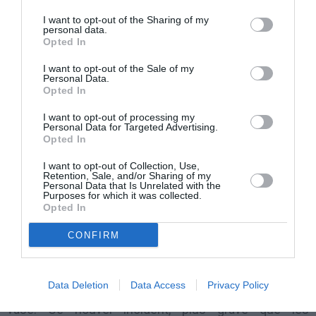
hors de lui, a commencé à empoigner Mario Balotelli.
I want to opt-out of the Sharing of my
personal data.
Excédé, ce dernier a agrippé à son tour son coach. Ils
Opted In
ont finalement été séparés par d’autres membres du
I want to opt-out of the Sale of my
Personal Data.
staff. Et si l’entraîneur a eu la première réaction
Opted In
malheureuse, c’est évidemment, selon les règles
I want to opt-out of processing my
tacites du football, l’attaquant qui est en tort.
Personal Data for Targeted Advertising.
Opted In
Coupable de n’avoir pas laissé hurler son technicien
sans répliquer.
I want to opt-out of Collection, Use,
Retention, Sale, and/or Sharing of my
Personal Data that Is Unrelated with the
Sur les images, on voit Mario Balotelli intimidant son
Purposes for which it was collected.
coach, tandis que Roberto Mancini semble être en
Opted In
déroute. Furieux, il a continué à manifester sa colère
CONFIRM
en regagnant le vestiaire.
Data Deletion
Data Access
Privacy Policy
C’est peut-être la goutte d’eau qui va faire déborder le
vase. Ce nouvel incident, plus grave que les