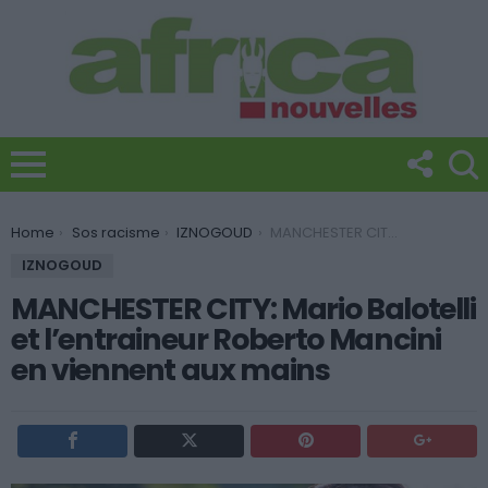
You are here:
Home
Sos racisme
IZNOGOUD
MANCHESTER CITY: Mario Balotelli et l’entraineur Roberto Mancini en viennent aux mains
IZNOGOUD
MANCHESTER CITY: Mario Balotelli
et l’entraineur Roberto Mancini
en viennent aux mains