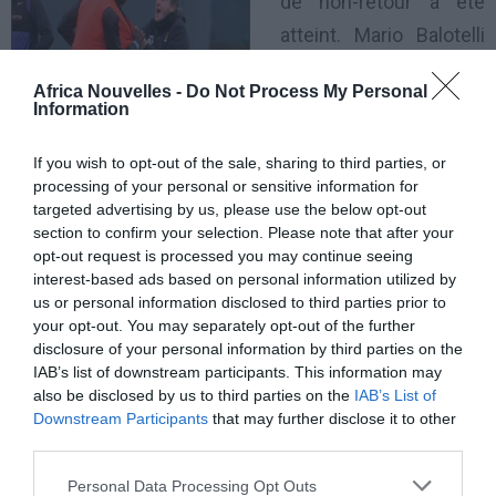
de non-retour a été
atteint. Mario Balotelli
s’est tiré une balle
Africa Nouvelles -
Do Not Process My Personal
dans le pied à
Information
l’entraînement, jeudi 3
If you wish to opt-out of the sale, sharing to third parties, or
janvier, en s’en prenant
processing of your personal or sensitive information for
physiquement à son entraîneur Roberto Mancini
targeted advertising by us, please use the below opt-out
après une gueulante du technicien italien.
section to confirm your selection. Please note that after your
opt-out request is processed you may continue seeing
interest-based ads based on personal information utilized by
Le point de départ: un tacle rugueux de l’attaquant sur
us or personal information disclosed to third parties prior to
un coéquipier (il s’agirait de Scott Sinclair). Mancini
your opt-out. You may separately opt-out of the further
disclosure of your personal information by third parties on the
est alors sorti de ses gonds et est venu pester
IAB’s list of downstream participants. This information may
auprès de son joueur. Irrité, l’international transalpin a
also be disclosed by us to third parties on the
IAB’s List of
Downstream Participants
that may further disclose it to other
grimacé puis le ton est monté entre les deux
third parties.
hommes.
Personal Data Processing Opt Outs
Sous les yeux du reste de l’équipe, Roberto Mancini,