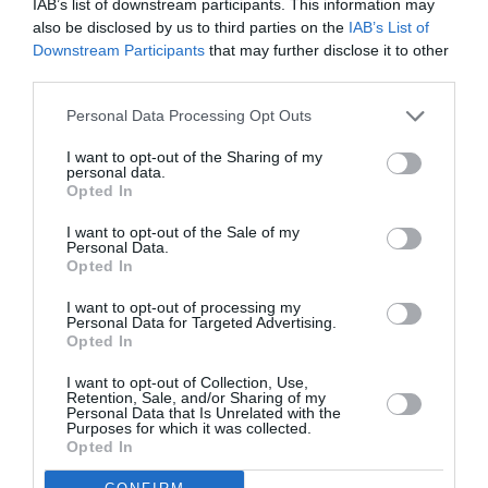
IAB’s list of downstream participants. This information may
confirmée avec la chute de Tombouctou.
also be disclosed by us to third parties on the
IAB’s List of
Downstream Participants
that may further disclose it to other
«
Les gens ont reconnu plusieurs étrangers parmi les
third parties.
islamistes dont des Nigérians, des Mauritaniens et
Personal Data Processing Opt Outs
des Algériens
», dit un habitant.
I want to opt-out of the Sharing of my
personal data.
Opted In
Toutefois, alors que le MNLA déclare se battre pour
l’indépendance de la région du nord, le groupe
I want to opt-out of the Sale of my
Personal Data.
islamiste Ansardine, lui, voudrait voir conserver les
Opted In
frontières actuelles du Mali, mais transformer le pays
I want to opt-out of processing my
Personal Data for Targeted Advertising.
en une République islamique sous la charia,
Opted In
demandant aux femmes de «
se voiler
».
I want to opt-out of Collection, Use,
Retention, Sale, and/or Sharing of my
Cette poussée de l’islamisme inquiète des femmes
Personal Data that Is Unrelated with the
Purposes for which it was collected.
maliennes qui sont plutôt habituées à des
Opted In
accoutrements non imposés.