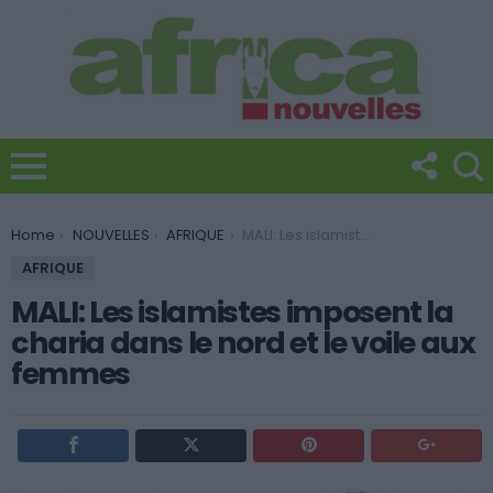
You are here:
Home
NOUVELLES
AFRIQUE
MALI: Les islamistes imposent la charia dans le nord et le voile aux femmes
AFRIQUE
MALI: Les islamistes imposent la
charia dans le nord et le voile aux
femmes