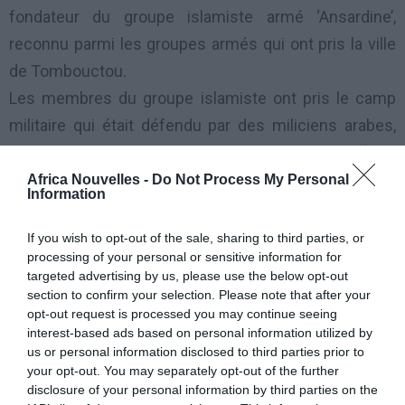
fondateur du groupe islamiste armé ‘Ansardine’,
reconnu parmi les groupes armés qui ont pris la ville
de Tombouctou.
Les membres du groupe islamiste ont pris le camp
militaire qui était défendu par des miliciens arabes,
puis y ont planté deux drapeaux: celui du Mali (Vert
jaune et rouge) et celui de leur groupe, un fanion noir
Africa Nouvelles -
Do Not Process My Personal
Information
sur lequel est inscrit «Allah Akbar» (Dieu est grand) en
arabe.
If you wish to opt-out of the sale, sharing to third parties, or
processing of your personal or sensitive information for
targeted advertising by us, please use the below opt-out
Si le MNLA (Mouvement National de Libération de
section to confirm your selection. Please note that after your
l’Azawad) était jusque-là connu pour être un acteur
opt-out request is processed you may continue seeing
interest-based ads based on personal information utilized by
important dans la conquête de cette région, la
us or personal information disclosed to third parties prior to
suprématie des groupes islamistes, Ansardine et
your opt-out. You may separately opt-out of the further
AQMI (Al Qaïda au Maghreb Islamique) s’est
disclosure of your personal information by third parties on the