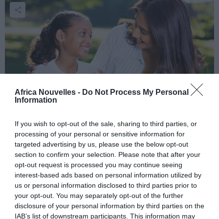
Africa Nouvelles -
Do Not Process My Personal
Information
Bizerte a damé… le pion au champion!
If you wish to opt-out of the sale, sharing to third parties, or
Le Club Athletic Bizertin a fait match nul et vierge
processing of your personal or sensitive information for
targeted advertising by us, please use the below opt-out
avec le champion en titre, Al Alhy en Tunisie lors des
section to confirm your selection. Please note that after your
ème
8
de finale de la Ligue des Champions.
opt-out request is processed you may continue seeing
interest-based ads based on personal information utilized by
us or personal information disclosed to third parties prior to
Dominés dans le jeu
your opt-out. You may separately opt-out of the further
par des Egyptiens, les
disclosure of your personal information by third parties on the
Tunisiens, aidés par
IAB’s list of downstream participants. This information may