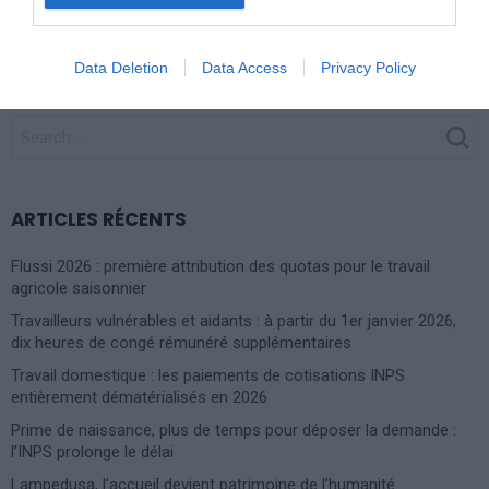
Muçulmana (Mozambique) par 2 buts
à 0
Data Deletion
Data Access
Privacy Policy
SEARCH
FOR:
ARTICLES RÉCENTS
Flussi 2026 : première attribution des quotas pour le travail
agricole saisonnier
Travailleurs vulnérables et aidants : à partir du 1er janvier 2026,
dix heures de congé rémunéré supplémentaires
Travail domestique : les paiements de cotisations INPS
entièrement dématérialisés en 2026
Prime de naissance, plus de temps pour déposer la demande :
l’INPS prolonge le délai
Lampedusa, l’accueil devient patrimoine de l’humanité