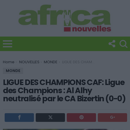
You are here:
Home
NOUVELLES
MONDE
LIGUE DES CHAMPIONS CAF: Ligue des Champions : Al Alhy neutralisé par le CA Bizertin (0-0)
MONDE
LIGUE DES CHAMPIONS CAF: Ligue
des Champions : Al Alhy
neutralisé par le CA Bizertin (0-0)