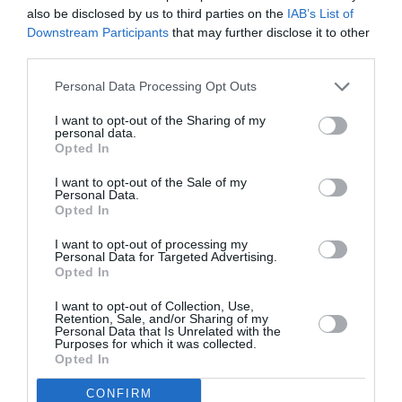
also be disclosed by us to third parties on the
IAB’s List of
leur public ont réussi à
Downstream Participants
that may further disclose it to other
garder leur perche vide
third parties.
avant le match retour.
Personal Data Processing Opt Outs
I want to opt-out of the Sharing of my
Les Bizertins peuvent s’en sortir au match retour dans
personal data.
deux semaines avec un match nul avec but en
Opted In
Egypte.
I want to opt-out of the Sale of my
Personal Data.
Opted In
I want to opt-out of processing my
Personal Data for Targeted Advertising.
Previous article
See
Opted In
LIGUE DES CHAMPIONS CAF: Coton Sport
more
de Garoua bat le Stade Malien (3 buts à
I want to opt-out of Collection, Use,
Retention, Sale, and/or Sharing of my
0)
Personal Data that Is Unrelated with the
Purposes for which it was collected.
Next article
Opted In
LIGUE DES CHAMPIONS CAF: Le WAC
(Maroc) baisse la tête devant Liga
CONFIRM