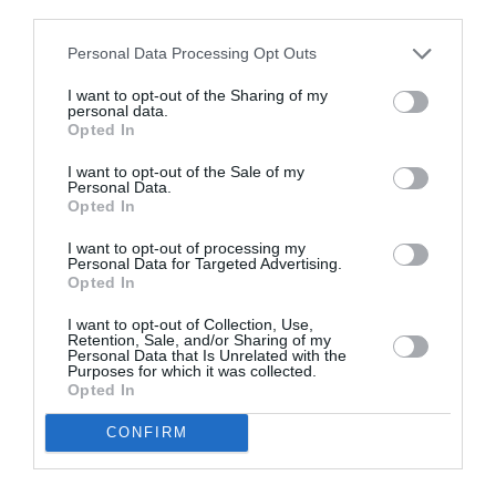
third parties.
Personal Data Processing Opt Outs
I want to opt-out of the Sharing of my
personal data.
Opted In
I want to opt-out of the Sale of my
Personal Data.
Opted In
Les précédentes médailles de la liberté ont été
I want to opt-out of processing my
décernées à certains des citoyens les plus éminents
Personal Data for Targeted Advertising.
Opted In
de notre époque, notamment Harry S. Truman, S.A.R.
I want to opt-out of Collection, Use,
la princesse Juliana des Pays-Bas, John F. Kennedy,
Retention, Sale, and/or Sharing of my
Personal Data that Is Unrelated with the
Nelson Mandela, J. William Fulbright, Arthur Miller,
Purposes for which it was collected.
Opted In
Jimmy Carter, l’ancien secrétaire général des Nations
unies Kofi Annan, Malala Yousafzai, la juge Ruth Bader
CONFIRM
Ginsburg et Angela Merkel. En Italie, seul Sandro
Pertini, en 1986, a reçu ce prix très prestigieux.