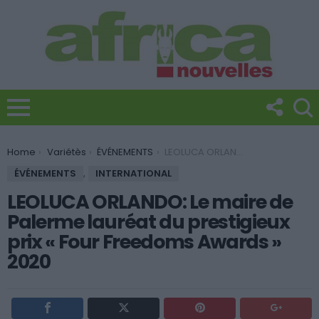
You are here:
Home
Variétès
ÉVÉNEMENTS
LEOLUCA ORLANDO: Le maire de Palerme lauréat du prestigieux prix « Four Freedoms Awards » 2020
ÉVÉNEMENTS
,
INTERNATIONAL
LEOLUCA ORLANDO: Le maire de
Palerme lauréat du prestigieux
prix « Four Freedoms Awards »
2020