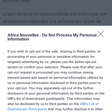
Nations Unies.
Le prix décerné à Leoluca Orlando est motivé par son
dévouement inlassable à la défense des droits de
l’homme en général et au traitement humain des
Africa Nouvelles -
Do Not Process My Personal
réfugiés en particulier. Tout au long de sa carrière, il a
Information
agi avec succès et avec beaucoup de détermination
contre la mafia, la corruption et la peine de mort.
If you wish to opt-out of the sale, sharing to third parties, or
processing of your personal or sensitive information for
Depuis de nombreuses années, il est le principal
targeted advertising by us, please use the below opt-out
défenseur d’une approche hospitalière et humaine de
section to confirm your selection. Please note that after your
opt-out request is processed you may continue seeing
la question de l’immigration en Italie et en Europe.
interest-based ads based on personal information utilized by
us or personal information disclosed to third parties prior to
your opt-out. You may separately opt-out of the further
disclosure of your personal information by third parties on the
IAB’s list of downstream participants. This information may
also be disclosed by us to third parties on the
IAB’s List of
Downstream Participants
that may further disclose it to other