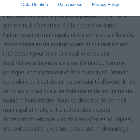
Data Deletion
Data Access
Privacy Policy
L’exposé des motifs précise également qu’en tant
que maire, il s’est attaqué à la corruption dans
l’administration municipale de Palerme et la ville a été
transformée en un endroit vivant et culturellement
intéressant pour vivre et travailler et en une
destination attrayante à visiter. En tant qu’homme
politique, administrateur et être humain, M. Orlando
considère qu’il est de sa responsabilité d’accueillir les
réfugiés sur les quais de Palerme et de les traiter de
manière humanitaire. Sous sa direction, le Conseil
municipal stimule, entre autres, des projets
d’intégration tels que
« Molti Volti »
(Faces Multiples),
une collaboration avec un restaurant en démarrage.