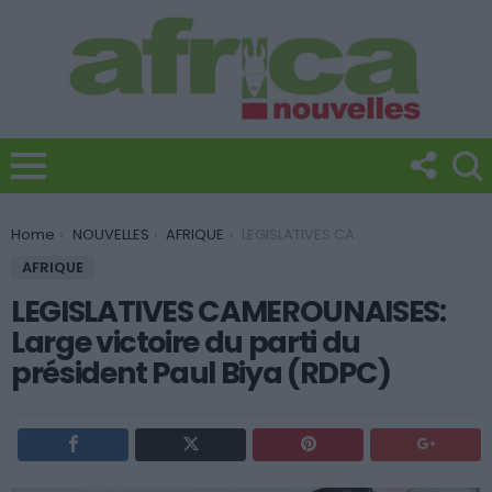
You are here:
Home
NOUVELLES
AFRIQUE
LEGISLATIVES CAMEROUNAISES: Large victoire du parti du président Paul Biya (RDPC)
AFRIQUE
LEGISLATIVES CAMEROUNAISES:
Large victoire du parti du
président Paul Biya (RDPC)