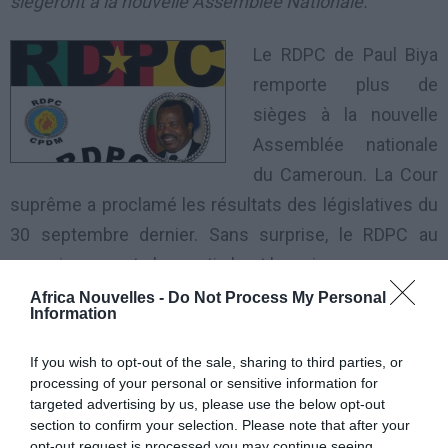
siègeront à la nouvelle Assemblée Nationale.
Le RDPC de Paul Biya
remporte plus de
sièges à la nouvelle
Assemblée nationale
du Cameroun. La Cour
suprême a proclamé les résultats des législatives du
30 septembre dernier. Sans surprise, le RDPC au
pouvoir, remporte le scrutin haut la main.
Africa Nouvelles -
Do Not Process My Personal
Information
Pas de changement majeur: le parti du président Paul
Biya arrive en tête des législatives. Les résultats
If you wish to opt-out of the sale, sharing to third parties, or
annoncés ne surprennent personne.
processing of your personal or sensitive information for
targeted advertising by us, please use the below opt-out
section to confirm your selection. Please note that after your
Ce sont 7 formations politiques qui vont occuper les
opt-out request is processed you may continue seeing