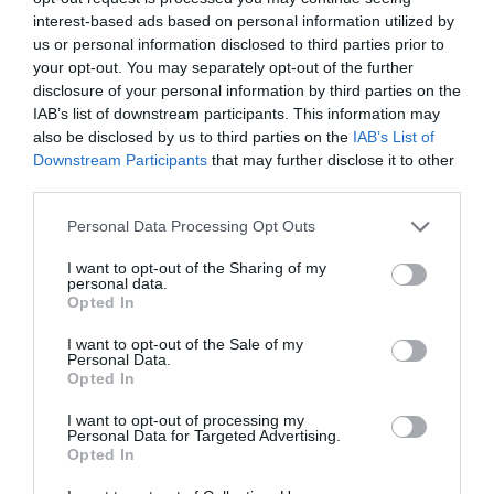
bancs de l’Assemblée nationale dès le 29 octobre
interest-based ads based on personal information utilized by
prochain, date de l’ouverture de la session de plein
us or personal information disclosed to third parties prior to
your opt-out. You may separately opt-out of the further
droit de la 9ème législature. Des 5 formations de la
disclosure of your personal information by third parties on the
8ème législature, seul le MP (Mouvement
IAB’s list of downstream participants. This information may
also be disclosed by us to third parties on the
IAB’s List of
Progressiste) n’a pas pu renouveler son bail.
Downstream Participants
that may further disclose it to other
third parties.
Au total, il ressort que sur les 5 481 266 Camerounais
Personal Data Processing Opt Outs
inscrits sur les listes électorales, près de 77% d’entre
eux ont effectivement pris part au vote.
I want to opt-out of the Sharing of my
personal data.
Opted In
De ce scrutin, le RDPC vainqueur avec 148 sièges sur
I want to opt-out of the Sale of my
180 même s’il dispose de 5 sièges en moins par
Personal Data.
Opted In
rapport à la dernière mandature. Il est suivi par le SDF
I want to opt-out of processing my
qui passe de 16 à 18 députés, l’UNDP qui chute de 6 à
Personal Data for Targeted Advertising.
Opted In
5, tandis que l’UDC conserve ses 4 sièges du Noun-
Centre. Avec la conquête des 3 sièges du Nyong-et-