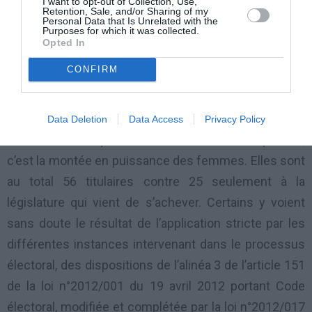
I want to opt-out of Collection, Use,
Retention, Sale, and/or Sharing of my
Kellé, l’UPC (Union des Populations du Cameroun) fait
Personal Data that Is Unrelated with the
Purposes for which it was collected.
son retour au palais de verre de Ngoa Ekellé. Idem
Opted In
pour le MDR (Mouvement Démocratique pour la
CONFIRM
Défense de la République) qui revient avec le siège
glané dans le Mayo-Danay-Sud.
Data Deletion
Data Access
Privacy Policy
L’autre fait marquant des résultats rendus publics,
c’est la montée en puissance des femmes. Elles sont
au total 56 titulaires contre 25 seulement à la
législature qui vient de s’achever. Certains y voient
sans doute le résultat de l’application stricte par les
différentes instances intervenant dans le processus
électoral, des dispositions de l’alinéa 3 de l’article 151
de la loi n°2012/001 du 19 avril 2012 portant Code
électoral, modifiée et complétée par la loi n°2012/017