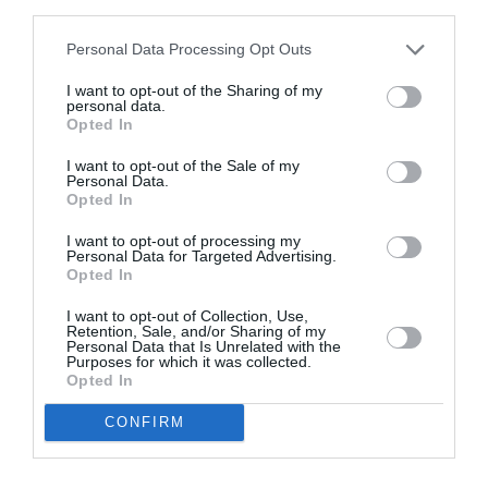
third parties.
L’épisode remonte au 1er novembre. Le but de la
Personal Data Processing Opt Outs
vidéo, expliquent les exposants de « Fratelli d’Italia »,
I want to opt-out of the Sharing of my
personal data.
est de montrer que les critères d’attribution de
Opted In
logements favorisent les citoyens étrangers. C’est là
I want to opt-out of the Sale of my
le leitmotiv du film, qui parle de «
discrimination
» et de
Personal Data.
Opted In
«
purge
» des Italiens, qui seraient «
pénalisés par les
I want to opt-out of processing my
critères d’attribution
« . Les deux ‘apprentis cinéastes’
Personal Data for Targeted Advertising.
Opted In
en discutent en se promenant parmi les bâtiments
récemment rénovés du Palazzo d’Accursio et en
I want to opt-out of Collection, Use,
Retention, Sale, and/or Sharing of my
encadrant les noms et prénoms des cessionnaires
Personal Data that Is Unrelated with the
Purposes for which it was collected.
des appartements (la plupart non italiens) sur les
Opted In
interphones des maisons.
CONFIRM
Bignami, qui est avocat, les lit à haute voix, ne laissant