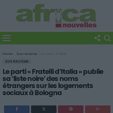
You are here:
Home
Sos racisme
Le parti « Fratelli d’Italia » publie sa ‘liste noire’ des noms étrangers sur les logements sociaux à Bologna
SOS RACISME
Le parti « Fratelli d’Italia » publie
sa ‘liste noire’ des noms
étrangers sur les logements
sociaux à Bologna