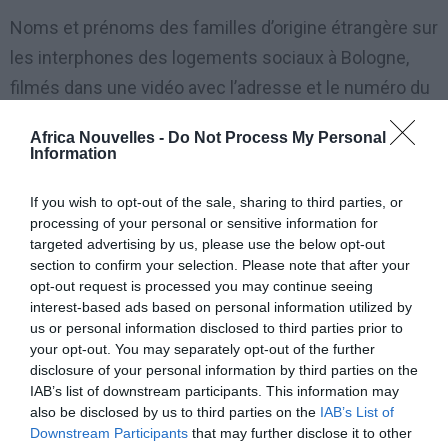
Noms et prénoms des familles d’origine étrangère sur
les interphones des logements sociaux à Bologne,
filmés dans une vidéo avec l’adresse et le numéro du
domicile, publiée ensuite sur les réseaux sociaux. Il
Africa Nouvelles -
Do Not Process My Personal
s’agit d’une sorte d’émission en direct sur Facebook
Information
du député Galeazzo Bignami, ancien exposant de
If you wish to opt-out of the sale, sharing to third parties, or
« Forza Italia » passé récemment à « Fratelli d’Italia »,
processing of your personal or sensitive information for
qui a déjà au passé défrayé la chronique à cause de
targeted advertising by us, please use the below opt-out
section to confirm your selection. Please note that after your
ses photos prises à une fête où il était habillé en SS
opt-out request is processed you may continue seeing
nazi.
interest-based ads based on personal information utilized by
us or personal information disclosed to third parties prior to
La vidéo a été tournée lors d’un ‘blitz’ dans le quartier
your opt-out. You may separately opt-out of the further
disclosure of your personal information by third parties on the
de Bolognina, avec l’autre conseiller municipal, Marco
IAB’s list of downstream participants. This information may
Lisei, lui aussi ex « Forza Italia » et actuellement
also be disclosed by us to third parties on the
IAB’s List of
Downstream Participants
that may further disclose it to other
« Fratelli d’Italia ».