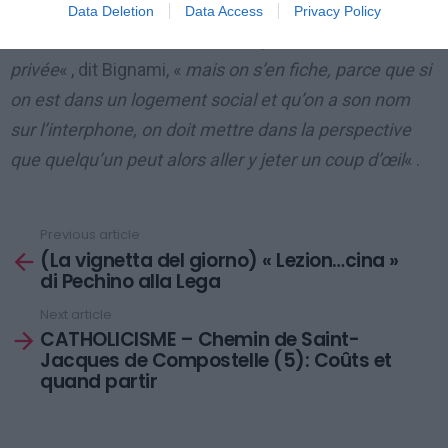
derrière lui que les Italiens et, quant à la
Data Deletion
Data Access
Privacy Policy
confidentialité, «
ils nous diront que nous violons la vie
privée
« , dit Bignami, «
mais on s’en fiche, parce que si
on est dans un logement social et qu’on a son nom
sur l’interphone, on doit mettre dans la perspective
que quelqu’un peut alors aller y jeter un coup d’œil
« .
Previous article
See
(La vignetta del giorno) « Lezion…cina »
more
di Pechino alla Lega
Next article
CATHOLICISME – Chemin de Saint-
Jacques de Compostelle (5): Coûts et
quand partir