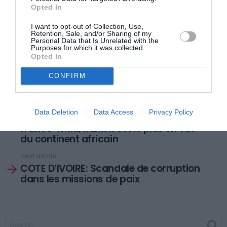
Opted In
autres, incorporer des éléments de leur jeux dans le
sien
».
I want to opt-out of Collection, Use,
Retention, Sale, and/or Sharing of my
Personal Data that Is Unrelated with the
Purposes for which it was collected.
Et il compte bien marquer de nombreux autres points.
Opted In
Champion l’artiste !
CONFIRM
Previous article
See
Data Deletion
Data Access
Privacy Policy
ABDERRAHMANE SISSAKO: Le cinéaste
more
franco-mauritanien est le plus en vue
du continent africain
Next article
COTE D’IVOIRE: Scandale de corruption
dans les missions de paix
SEARCH