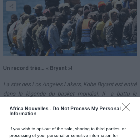
Un record très… « Bryant »!
La star des Los Angeles Lakers, Kobe Bryant est entré
dans la légende du basket mondial. Il a battu le
record de points détenus jusqu’alors par une autre
Africa Nouvelles -
Do Not Process My Personal
légende, Michael Jordan (32.292 points).
Information
La star des Los
If you wish to opt-out of the sale, sharing to third parties, or
processing of your personal or sensitive information for
Angeles Lakers, Kobe