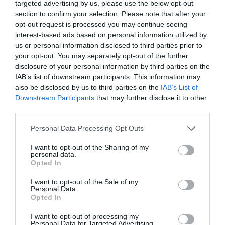
targeted advertising by us, please use the below opt-out
Bryant est entré dans la
section to confirm your selection. Please note that after your
opt-out request is processed you may continue seeing
légende du basket
interest-based ads based on personal information utilized by
mondial. Il a battu le
us or personal information disclosed to third parties prior to
your opt-out. You may separately opt-out of the further
record de points
disclosure of your personal information by third parties on the
détenus jusqu’alors par
IAB’s list of downstream participants. This information may
une autre légende, Michael Jordan (32.292 points). Il
also be disclosed by us to third parties on the
IAB’s List of
Downstream Participants
that may further disclose it to other
a fait exploser ce record lors du deuxième quart-
third parties.
temps du match opposant les Lakers aux Minnesota
Personal Data Processing Opt Outs
Timberwolves. En début de rencontre, il avait 8 points
de moins que Michael Jordan et en marquant 26
I want to opt-out of the Sharing of my
personal data.
points , il a porté son total à 32.310 points.
Opted In
I want to opt-out of the Sale of my
«
C’est un énorme honneur, il y a beaucoup de travail
Personal Data.
Opted In
derrière cela, c’est incroyable. J’ai toujours regardé
I want to opt-out of processing my
les plus grands, il faut être une éponge, apprendre des
Personal Data for Targeted Advertising.