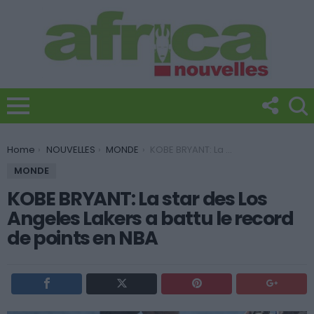
You are here:
Home
NOUVELLES
MONDE
KOBE BRYANT: La star des Los Angeles Lakers a battu le record de points en NBA
MONDE
KOBE BRYANT: La star des Los
Angeles Lakers a battu le record
de points en NBA