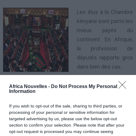
Les élus à la Chambre
kényane sont parmi les
mieux payés du
continent. En Afrique,
la profession de
députés rapporte gros
dans bien des cas.
La démocratie n’a pas de prix, mais elle a un coût. En
Africa Nouvelles -
Do Not Process My Personal
Afrique, le salaire d’un député varie sur une échelle de
Information
1 à 9 en fonction du degré de richesse nationale.
If you wish to opt-out of the sale, sharing to third parties, or
processing of your personal or sensitive information for
En Guinée-Bissau, un député touche environ 900
targeted advertising by us, please use the below opt-out
euros par mois, tandis qu’en Afrique du Sud il en
section to confirm your selection. Please note that after your
opt-out request is processed you may continue seeing
gagne 8 000 euros.