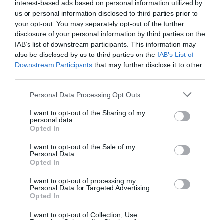
interest-based ads based on personal information utilized by
us or personal information disclosed to third parties prior to
Entre ces deux extrêmes, des pays comme le
your opt-out. You may separately opt-out of the further
disclosure of your personal information by third parties on the
Sénégal et la Côte d’Ivoire offrent environ 3 000 à 3
IAB’s list of downstream participants. This information may
500 euros par mois à leurs élus nationaux.
also be disclosed by us to third parties on the
IAB’s List of
Downstream Participants
that may further disclose it to other
third parties.
Au Congo-Brazzaville, la rémunération plafonne à 3
100 euros, tandis que de l’autre côté du fleuve, en
Personal Data Processing Opt Outs
RDC, le salaire d’un élu à la Chambre grimpe à 6 000
I want to opt-out of the Sharing of my
personal data.
euros en moyenne.
Opted In
I want to opt-out of the Sale of my
Le Burkina Faso est plus chiche avec 1 100 euros
Personal Data.
Opted In
sans la prime de cession.
I want to opt-out of processing my
Personal Data for Targeted Advertising.
Au Burundi, un élu touche 1 700 euros, ce qui
Opted In
correspond au salaire d’un député tunisien, soit deux
I want to opt-out of Collection, Use,
fois moins qu’un député algérien. Les Kényans, avec