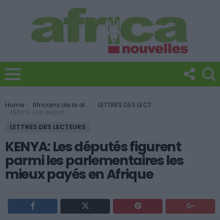
You are here:
Home
Africains de la diaspora
LETTRES DES LECTEURS
KENYA: Les députés figurent parmi les parlementaires les mieux payés en Afrique
LETTRES DES LECTEURS
KENYA: Les députés figurent
parmi les parlementaires les
mieux payés en Afrique