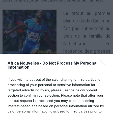
Le retour au premier
plan de Justin Gatlin ne
fait pas l’unanimité au
sien de la famille de
l’athlétisme. En
l’absence des grosses
pointures jamaïcaines
Africa Nouvelles -
Do Not Process My Personal
(Usain Bolt et Yohan Blake), le sprinter Américain a été
Information
le plus rapide de l’année 2014. Pour ce faire, il fait
If you wish to opt-out of the sale, sharing to third parties, or
partie des nominés pour l’élection de l’athlète de
processing of your personal or sensitive information for
l’année. Sauf que cette nomination de Justin Gatlin
targeted advertising by us, please use the below opt-out
section to confirm your selection. Please note that after your
heurte certaines personnalités de l’athlétisme. Le
opt-out request is processed you may continue seeing
vice-président la Fédération internationale (IAAF),
interest-based ads based on personal information utilized by
Sebastian Coe a déclaré que la nomination de Gatlin
us or personal information disclosed to third parties prior to