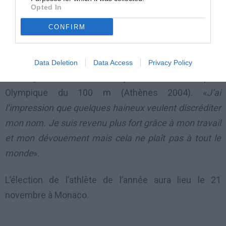
Opted In
«
C’est triste
», poursuit Justin Gatlin dans sa réaction
CONFIRM
face aux remarques de ceux qui «
disent que si on
s’est dopé une fois, on se dopera toujours. Cela n’a
aucun sens et signifie que vous ne croyez pas que
Data Deletion
Data Access
Privacy Policy
votre système fonctionne
», ajoute l’ancien champion
Olympique du 100 m (Athènes 2004). «
J’ai
l’impression que quelques haineux veulent discréditer
mon nom. Je suis revenu plus fort grâce à mon travail
et mon dévouement mais cela ne plaît pas à tout le
monde
».
L’élection de l’athlète de l’année aura lieu le 21
novembre à Monaco.