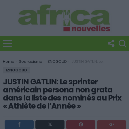
You are here:
Home
Sos racisme
IZNOGOUD
JUSTIN GATLIN: Le sprinter américain persona non grata dans la liste des nominés au Prix « Athlète de l’Année »
IZNOGOUD
JUSTIN GATLIN: Le sprinter
américain persona non grata
dans la liste des nominés au Prix
« Athlète de l’Année »