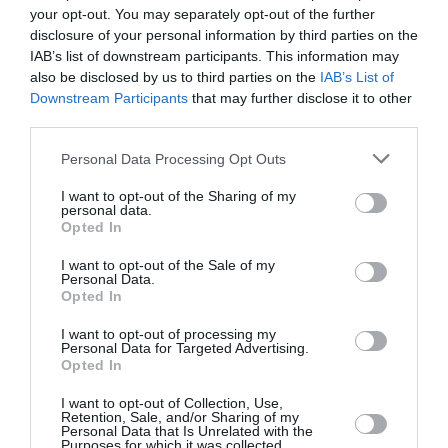
your opt-out. You may separately opt-out of the further
lui posait «
un gros problème
».
disclosure of your personal information by third parties on the
IAB’s list of downstream participants. This information may
«
Je n’ai pas demandé à être nominé… Je suis revenu
also be disclosed by us to third parties on the
IAB’s List of
Downstream Participants
that may further disclose it to other
plus fort grâce à mon travail
», a réagi Galtin qui avait
third parties.
été suspendu (4 ans après appel) en 2006 pour
Personal Data Processing Opt Outs
dopage.
I want to opt-out of the Sharing of my
personal data.
Qu’importe, le vainqueur du 100 m de la Ligue de
Opted In
diamant 2014 est persona non grata. L’Allemand
I want to opt-out of the Sale of my
Robert Harting, Champion olympique du lancer du
Personal Data.
Opted In
disque (Londres 2012) quoique «
heureux
» de sa
I want to opt-out of processing my
«
nomination
» a «
demandé à être retiré de la liste
» car
Personal Data for Targeted Advertising.
Opted In
refusant de se retrouver «
aux côtés d’un athlète
reconnu coupable de dopage dans le passé
», s’est-il
I want to opt-out of Collection, Use,
Retention, Sale, and/or Sharing of my
justifié.
Personal Data that Is Unrelated with the
Purposes for which it was collected.