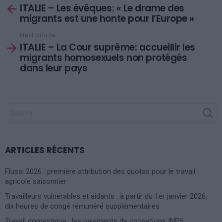
ITALIE – Les évêques: « Le drame des
more
migrants est une honte pour l’Europe »
Next article
ITALIE – La Cour suprême: accueillir les
migrants homosexuels non protégés
dans leur pays
SEARCH
FOR:
ARTICLES RÉCENTS
Flussi 2026 : première attribution des quotas pour le travail
agricole saisonnier
Travailleurs vulnérables et aidants : à partir du 1er janvier 2026,
dix heures de congé rémunéré supplémentaires
Travail domestique : les paiements de cotisations INPS