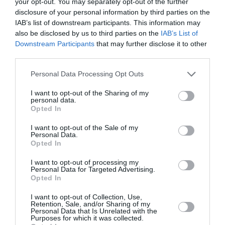
your opt-out. You may separately opt-out of the further
disclosure of your personal information by third parties on the
Quant au décaissement final, le président de l’INPS
IAB’s list of downstream participants. This information may
also be disclosed by us to third parties on the
IAB’s List of
rappelle que « beaucoup d’Italiens sont propriétaires
Downstream Participants
that may further disclose it to other
ou l’utilisent sans déclarer le loyer car ils ne le paient
third parties.
pas. Ainsi » le montant descend de 780 à 500 euros
Personal Data Processing Opt Outs
et j’ai toujours dit que le RdC coutera moins que
I want to opt-out of the Sharing of my
prévu. En fin de compte, si les chiffres sont ceux-là, le
personal data.
Opted In
coût final sera d’environ 7 milliards. Et il pourrait y avoir
I want to opt-out of the Sale of my
une épargne d’un milliard d’euros, en raison
Personal Data.
notamment du taux de rejet qui se situe autour de
Opted In
25%. Et cette épargne devrait rester sur le social », du
I want to opt-out of processing my
Personal Data for Targeted Advertising.
moment que le revenu « est une mesure sociale ».
Opted In
I want to opt-out of Collection, Use,
Quant au « Quota 100 », « c’est une mesure
Retention, Sale, and/or Sharing of my
Personal Data that Is Unrelated with the
absolument durable aussi parce qu’elle est pour 3 ans,
Purposes for which it was collected.