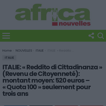
You are here:
Home
NOUVELLES
ITALIE
ITALIE: « Reddito di Cittadinanza » (Revenu de Citoyenneté): montant moyen: 520 euros – « Quota 100 » seulement pour trois ans
ITALIE
ITALIE: « Reddito di Cittadinanza »
(Revenu de Citoyenneté):
montant moyen: 520 euros –
« Quota 100 » seulement pour
trois ans