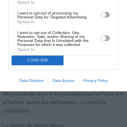
Opted In
ambassades étrangères en Italie.
I want to opt-out of processing my
Personal Data for Targeted Advertising.
RAPPEL:
Les documents attestant le lien de parenté
Opted In
devront être traduits, légalisés et validés par les
I want to opt-out of Collection, Use,
Retention, Sale, and/or Sharing of my
ambassades italiennes dans le pays d’origine.
Personal Data that Is Unrelated with the
Purposes for which it was collected.
Opted In
Il faudra en outre une «déclaration de prise en
CONFIRM
charge » du parent italien relativement aux dépenses
et d’un logement pour le parent étranger.
Data Deletion
Data Access
Privacy Policy
REMARQUE:
La demande de permis de séjour ne pas
être présentée avec le kit postal puisque la Police doit
effectuer toutes les vérifications, y compris la
cohabitation.
Le permis de séjour délivré: