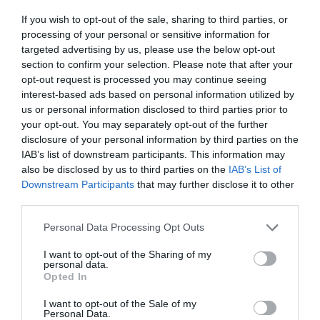
If you wish to opt-out of the sale, sharing to third parties, or
ATTENTION:
Seulement si l’étranger sans-papier
processing of your personal or sensitive information for
targeted advertising by us, please use the below opt-out
représente une menace concrète pour l’ordre et la
section to confirm your selection. Please note that after your
sécurité publique, le permis de séjour lui sera refusé,
opt-out request is processed you may continue seeing
même si sont remplies les deux conditions juridiques
interest-based ads based on personal information utilized by
us or personal information disclosed to third parties prior to
de parenté et cohabitation.
your opt-out. You may separately opt-out of the further
disclosure of your personal information by third parties on the
La demande de permis de séjour
IAB’s list of downstream participants. This information may
also be disclosed by us to third parties on the
IAB’s List of
Downstream Participants
that may further disclose it to other
L’étranger doit se rendre personnellement à la Police
third parties.
(qui a des pouvoirs exclusifs) avec les documents
Personal Data Processing Opt Outs
prouvant le degré de parenté.
I want to opt-out of the Sharing of my
personal data.
ATTENTION:
Seuls les certificats délivrés par des
Opted In
États étrangers sont valables pour la Police, et donc
I want to opt-out of the Sale of my
Personal Data.
on n’accepte pas les certificats délivrés par les