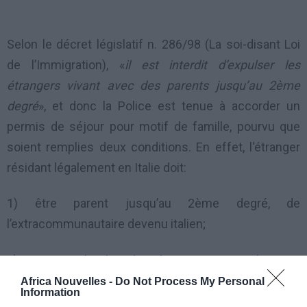
Selon le décret législatif n.
286/98 (La soi-disant Loi
de l’Immigration), «
il est interdit d’expulser les
étrangers vivant avec des parents jusqu’au 2ème
degré
», et donc la Police est tenue à accorder un
permis de séjour pour motif de famille, pourvu que
soient remplies
deux conditions. En effet, l
‘étranger
résidant légalement en Italie doit:
1) être parent
jusqu’au 2ème degré,
de
l’extracommunautaire devenu italien;
2) vivre avec lui dans la même maison. Si n’y a pas
cohabitation, la Police
peut refuser le permis de
Africa Nouvelles -
Do Not Process My Personal
Information
séjour.