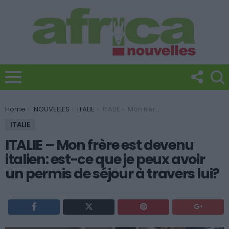
You are here:
Home
NOUVELLES
ITALIE
ITALIE – Mon frère est devenu italien: est-ce que je peux avoir un permis de séjour à travers lui?
ITALIE
ITALIE – Mon frère est devenu
italien: est-ce que je peux avoir
un permis de séjour à travers lui?