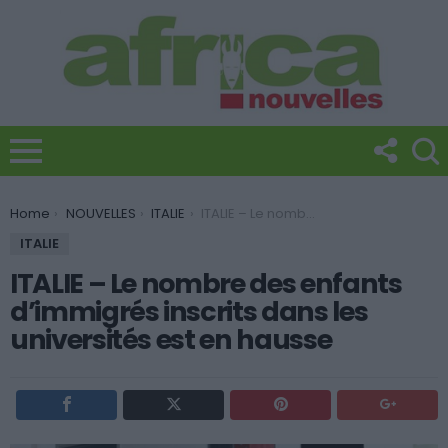
You are here:
Home
NOUVELLES
ITALIE
ITALIE – Le nombre des enfants d’immigrés inscrits dans les universités est en hausse
ITALIE
ITALIE – Le nombre des enfants
d’immigrés inscrits dans les
universités est en hausse