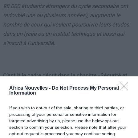
98.000 étudiants étrangers du cycle secondaire ont
redoublé une ou plusieurs années), augmente le
nombre de ceux qui veulent poursuivre leurs études
dans un lycée ou un institut technique et aussi qui
s’inscrit à l’université.
C’est là le cadre décrit dans le chapitre «Sécurité et
citoyenneté» du 50ème Rapport CENSIS sur la
Africa Nouvelles -
Do Not Process My Personal
Information
situation sociale du pays, qui met «le modèle italien
d’intégration à l’épreuve de la deuxième génération ».
If you wish to opt-out of the sale, sharing to third parties, or
processing of your personal or sensitive information for
En janvier 2016, les mineurs étrangers résidant en
targeted advertising by us, please use the below opt-out
section to confirm your selection. Please note that after your
Italie étaient 1.065.811 dont 748.000 nés en Italie et
opt-out request is processed you may continue seeing
317.000 à l’étranger. L’école est certainement un des