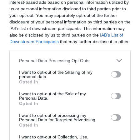
interest-based ads based on personal information utilized by
milieux sur lesquels concentrer les efforts majeurs
us or personal information disclosed to third parties prior to
your opt-out. You may separately opt-out of the further
pour une intégration réussie. Les élèves étrangers
disclosure of your personal information by third parties on the
fréquentant les écoles secondaires du 1er et 2ème
IAB’s list of downstream participants. This information may
also be disclosed by us to third parties on the
IAB’s List of
cycle sont 351.138, et constituent une cible
Downstream Participants
that may further disclose it to other
privilégiée pour toute politique d’inclusion sociale.
third parties.
Mais « un premier signal vient des résultats
Personal Data Processing Opt Outs
scolaires »: près de 98.000 étudiants étrangers du
I want to opt-out of the Sharing of my
cycle secondaire ont redoublé une ou plusieurs
personal data.
Opted In
‘années: 7,5% au secondaire 1er degré (contre 2,1%
des Italiens) et 12,8% au secondaire 2ème degré
I want to opt-out of the Sale of my
Personal Data.
(contre 7,1% des Italiens).
Opted In
I want to opt-out of processing my
« A côté d’un malaise social latent, il existe cependant
Personal Data for Targeted Advertising.
Opted In
une vision positive du futur qui s’exprime dans la
I want to opt-out of Collection, Use,
volonté de poursuivre les études et choisir des