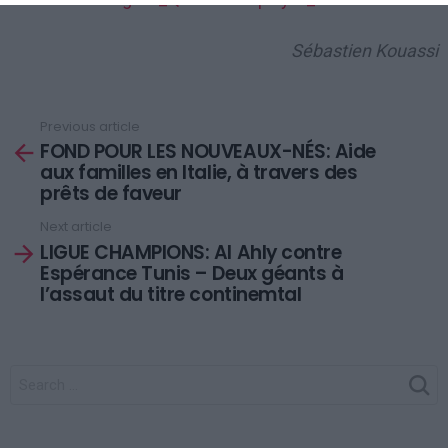
Sébastien Kouassi
Previous article
See
FOND POUR LES NOUVEAUX-NÉS: Aide
more
aux familles en Italie, à travers des
prêts de faveur
Next article
LIGUE CHAMPIONS: Al Ahly contre
Espérance Tunis – Deux géants à
l’assaut du titre continemtal
SEARCH
FOR: