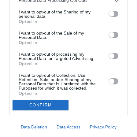
Personal Data Processing Opt Outs
désormais, son produit qui est accessible à toutes les
I want to opt-out of the Sharing of my
bourses, se présente comme un outil révolutionnaire
personal data.
Opted In
de par son caractère universel en matière de gestion
des activités.
I want to opt-out of the Sale of my
Personal Data.
Opted In
Une démonstration faite le vendredi dernier au District
I want to opt-out of processing my
d’Abidjan au Plateau, a permis au public de se faire
Personal Data for Targeted Advertising.
Opted In
une idée de l’invention qui est déclarée à L’OAPI
I want to opt-out of Collection, Use,
(Organisation Africaine de la Propriété Intellectuelle)
Retention, Sale, and/or Sharing of my
Personal Data that Is Unrelated with the
avec un brevet d’invention.
Purposes for which it was collected.
Opted In
(
Vidéo de la présentation de NEXPRO UBS – Cliquez
CONFIRM
sur le lien ci-dessous
)
http://www.youtube.com/watch?
Data Deletion
Data Access
Privacy Policy
v=JLe3cag6W_Q&feature=player_embedded