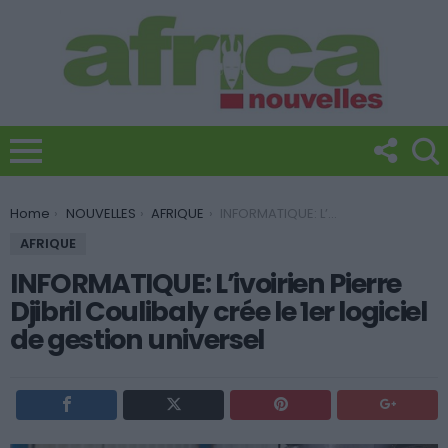
You are here:
Home
NOUVELLES
AFRIQUE
INFORMATIQUE: L’ivoirien Pierre Djibril Coulibaly crée le 1er logiciel de gestion universel
AFRIQUE
INFORMATIQUE: L’ivoirien Pierre
Djibril Coulibaly crée le 1er logiciel
de gestion universel