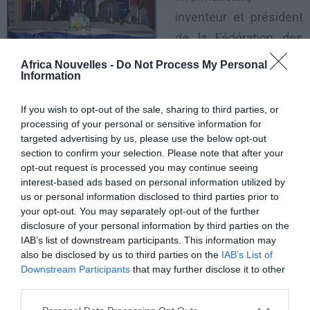
inventeur et président
de la Fédération des
inventeurs de Côte
Africa Nouvelles -
Do Not Process My Personal
Information
d’Ivoire (FEDINCI), vient de créer un logiciel baptisé
«NEXPRO UBS».
If you wish to opt-out of the sale, sharing to third parties, or
Il s’agit d’un logiciel de gestion des activités aussi
processing of your personal or sensitive information for
targeted advertising by us, please use the below opt-out
bien pour les entreprises, les administrations que les
section to confirm your selection. Please note that after your
particuliers.
opt-out request is processed you may continue seeing
interest-based ads based on personal information utilized by
us or personal information disclosed to third parties prior to
Comme tel, ce logiciel installé dans l’ordinateur,
your opt-out. You may separately opt-out of the further
permet d’informatiser les activités de tous les jours,
disclosure of your personal information by third parties on the
que ce soit dans les domaines du commerce, du
IAB’s list of downstream participants. This information may
also be disclosed by us to third parties on the
IAB’s List of
transport, de la restauration, que de la comptabilité et
Downstream Participants
that may further disclose it to other
de biens d’autres domaines. Le concepteur lui-même
third parties.
dit de sa trouvaille beaucoup d’avantages en ce que