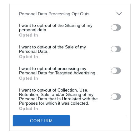
third parties.
il business, io lo chiamo così, dell’immigrazione
« , ha
Personal Data Processing Opt Outs
spiegato il deputato del Carroccio Massimiliano
Fedriga.
I want to opt-out of the Sharing of my
personal data.
Opted In
«
La Lega è stata la prima a dire che l’immigrazione
I want to opt-out of the Sale of my
incontrollata, favorita da questo governo, era un
Personal Data.
Opted In
business per la criminalità organizzata e i fatti di
Roma dimostrano che è la realtà
« , ha aggiunto,
I want to opt-out of processing my
Personal Data for Targeted Advertising.
riferendosi all’inchiesta della Procura di Roma dalla
Opted In
quale emergerebbero, tra l’altro, guadagni illeciti dalla
I want to opt-out of Collection, Use,
Retention, Sale, and/or Sharing of my
gestione di centri di accoglienza per gli immigrati.
Personal Data that Is Unrelated with the
Purposes for which it was collected.
Opted In
«
Lo scopo della commissione è anche quello di
CONFIRM
verificare se c’è vicinanza tra cooperative e onlus a
qualche soggetto politico e di quale soggetto si