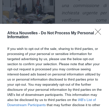
una commissione di
inchiesta urgente per
verificare come
cooperative e
Africa Nouvelles -
Do Not Process My Personal
associazioni varie
Information
hanno speso milioni di euro per gestire alberghi e
centri di accoglienza per immigrati. Secondo voi ce la
If you wish to opt-out of the sale, sharing to third parties, or
processing of your personal or sensitive information for
faranno fare?
« . Lo ha scritto su Facebook il segretario
targeted advertising by us, please use the below opt-out
federale della Lega Nord, Matteo Salvini, a proposito di
section to confirm your selection. Please note that after your
opt-out request is processed you may continue seeing
un’iniziativa parlamentare del gruppo della Lega Nord
interest-based ads based on personal information utilized by
alla Camera.
us or personal information disclosed to third parties prior to
your opt-out. You may separately opt-out of the further
disclosure of your personal information by third parties on the
«
Vorremmo estendere su tutto il territorio nazionale
IAB’s list of downstream participants. This information may
le verifiche e togliere il velo d’opacità troppo spesso
also be disclosed by us to third parties on the
IAB’s List of
Downstream Participants
that may further disclose it to other
presente in cooperative e onlus che hanno in gestione