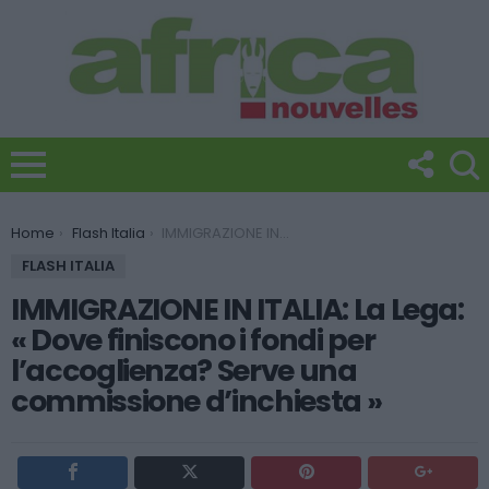
You are here:
Home
Flash Italia
IMMIGRAZIONE IN ITALIA: La Lega: « Dove finiscono i fondi per l’accoglienza? Serve una commissione d’inchiesta »
FLASH ITALIA
IMMIGRAZIONE IN ITALIA: La Lega:
« Dove finiscono i fondi per
l’accoglienza? Serve una
commissione d’inchiesta »