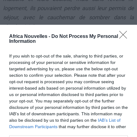
logement, ils pouvaient perdre aussi leur permis de
séjour, avec le cauchemar de sombrer dans la
clandestinité
».
Africa Nouvelles -
Do Not Process My Personal
Information
Selon la membre du Parti démocrate, la prolongation
est «
un résultat important qui permet aux immigrés
If you wish to opt-out of the sale, sharing to third parties, or
de reprendre souffle. Leur permis de séjour est
processing of your personal or sensitive information for
targeted advertising by us, please use the below opt-out
renouvelé automatiquement pour un an et ils ont ainsi
section to confirm your selection. Please note that after your
un peu de temps pour essayer, comme toutes les
opt-out request is processed you may continue seeing
autres victimes du séisme, de se remettre sur pied
».
interest-based ads based on personal information utilized by
us or personal information disclosed to third parties prior to
your opt-out. You may separately opt-out of the further
Ci-après la liste des communes sinistrées où
disclosure of your personal information by third parties on the
s’applique la prolongation des permis de séjour:
IAB’s list of downstream participants. This information may
also be disclosed by us to third parties on the
IAB’s List of
Downstream Participants
that may further disclose it to other
Province de Bologna
third parties.