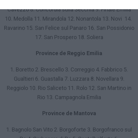
Camposanto 5. Carpi 6. Castelfranco Emilia 7.
Cavezzo 8. Concordia sulla Secchia 9. Finale Emilia
10. Medolla 11. Mirandola 12. Nonantola 13. Novi 14.
Ravarino 15. San Felice sul Panaro 16. San Possidonio
17. San Prospero 18. Soliera
Province de Reggio Emilia
1. Boretto 2. Brescello 3. Correggio 4. Fabbrico 5.
Gualtieri 6. Guastalla 7. Luzzara 8. Novellara 9.
Reggiolo 10. Rio Saliceto 11. Rolo 12. San Martino in
Rio 13. Campagnola Emilia
Province de Mantova
1. Bagnolo San Vito 2. Borgoforte 3. Borgofranco sul