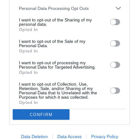
1. Argelato 2. Baricella 3. Bentivoglio 4. Castello
Personal Data Processing Opt Outs
d’Argile 5. Castelmaggiore 6. Crevalcore 7. Galliera 8.
I want to opt-out of the Sharing of my
personal data.
Malalbergo 9. Minerbio 10. Molinella 11. Pieve di Cento
Opted In
12. Sala Bolognese 13. San Giorgio di Piano 14. San
I want to opt-out of the Sale of my
Giovanni in Persiceto 15. San Pietro in Casale 16.
Personal Data.
Opted In
Sant’Agata Bolognese
I want to opt-out of processing my
Personal Data for Targeted Advertising.
Province de Ferrara
Opted In
I want to opt-out of Collection, Use,
1. Bondeno 2. Cento 3. Mirabello 4. Poggio Renatico 5.
Retention, Sale, and/or Sharing of my
Personal Data that Is Unrelated with the
Sant’Agostino 6. Vigarano Mainarda
Purposes for which it was collected.
Opted In
Province de Modena
CONFIRM
1. Bastiglia 2. Bomporto 3. Campogalliano 4.
Data Deletion
Data Access
Privacy Policy