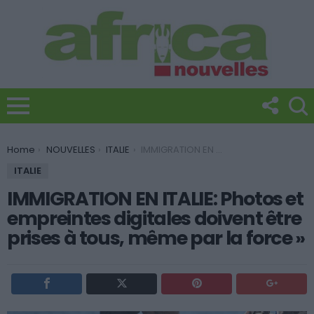
You are here:
Home
NOUVELLES
ITALIE
IMMIGRATION EN ITALIE: Photos et empreintes digitales doivent être prises à tous, même par la force »
ITALIE
IMMIGRATION EN ITALIE: Photos et
empreintes digitales doivent être
prises à tous, même par la force »