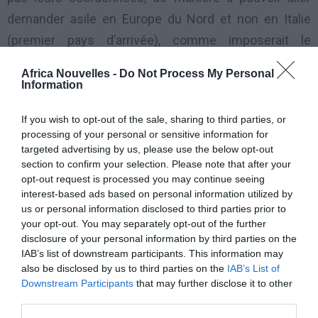
demander asile en Europe du Nord et non en Italie
(premier pays d’arrivée), comme imposerait le
règlement Dublin.
Africa Nouvelles -
Do Not Process My Personal
Information
La révolution est prévue par une circulaire envoyée
par le Département de la Sécurité publique du
If you wish to opt-out of the sale, sharing to third parties, or
processing of your personal or sensitive information for
ministère de l’Intérieur, aux préfets et « questori »
targeted advertising by us, please use the below opt-out
(chefs de la police). Après avoir noté que «
certains
section to confirm your selection. Please note that after your
opt-out request is processed you may continue seeing
États membres se plaignent de plus en plus de la non
interest-based ads based on personal information utilized by
identification photographique d’un grand nombre de
us or personal information disclosed to third parties prior to
your opt-out. You may separately opt-out of the further
migrants
», la circulaire parle de la «
nécessité de faire
disclosure of your personal information by third parties on the
face à la situation d’urgence avec soins renouvelées,
IAB’s list of downstream participants. This information may
vis-à-vis de l’identification et les photos des
also be disclosed by us to third parties on the
IAB’s List of
Downstream Participants
that may further disclose it to other
migrants
».
third parties.