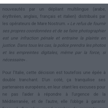
Les directs intéressés seront informés des
nouveautés par un dépliant multilingue (arabe,
érythréen, anglais, français et italien) distribués par
les opérateurs de Mare Nostrum. «
Le refus de fournir
ses propres coordonnées et de se faire photographier
est une infraction pénale et entraine la plainte en
justice. Dans tous les cas, la police prendra les photos
et les empreintes digitales, même par la force, si
nécessaire
« .
Pour l’Italie, cette décision est toutefois une épée à
double tranchant. D’un coté, ça tranquilise ses
partenaires européens, en leur otant les excuses pour
ne pas l’aider à répondre à l’urgence de la
Méditerranée, et de l’autre, elle l’oblige à garantir