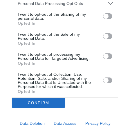
«
Ces derniers mois, on a constaté la difficulté
Personal Data Processing Opt Outs
objective del’identification photographique des
I want to opt-out of the Sharing of my
personal data.
migrants» en raison du « grand nombre important de
Opted In
groupes secourus » par les navires. Les tentatives
I want to opt-out of the Sale of my
faites dans ces conditions ont déterminé de sérieux
Personal Data.
Opted In
problèmes de sécurité. A présent, pour surmonter les
I want to opt-out of processing my
difficultés opérationnelles rencontrées, on prendra
Personal Data for Targeted Advertising.
Opted In
immédiatement toutes les photos et les empreintes
digitales. Indépendamment de l’identification
I want to opt-out of Collection, Use,
Retention, Sale, and/or Sharing of my
ponctuelle sur la base du document de voyage, si
Personal Data that Is Unrelated with the
Purposes for which it was collected.
possédé, ou de l’absence de motifs de douter de
Opted In
l’identité déclarée
», la circulaire prévoit que
CONFIRM
«
l’étranger doit toujours être soumis à la prise des
empreintes digitales et des photos
« .
Data Deletion
Data Access
Privacy Policy