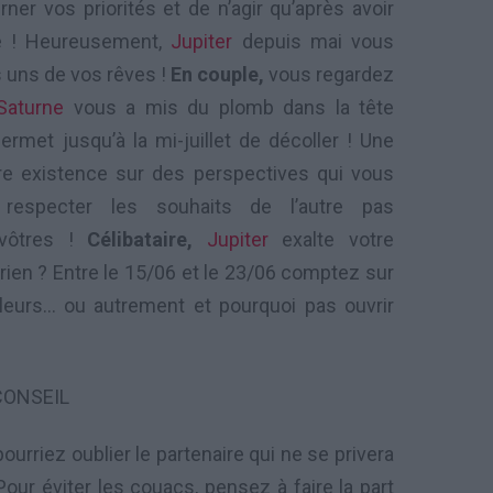
r vos priorités et de n’agir qu’après avoir
e ! Heureusement,
Jupiter
depuis mai vous
s uns de vos rêves !
En couple,
vous regardez
Saturne
vous a mis du plomb dans la tête
rmet jusqu’à la mi-juillet de décoller ! Une
tre existence sur des perspectives qui vous
 respecter les souhaits de l’autre pas
 vôtres !
Célibataire,
Jupiter
exalte votre
ien ? Entre le 15/06 et le 23/06 comptez sur
lleurs… ou autrement et pourquoi pas ouvrir
CONSEIL
urriez oublier le partenaire qui ne se privera
ur éviter les couacs, pensez à faire la part