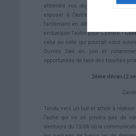
atteindre vos objectifs ? Vous souh
exposer à l’autre votre vison du 
facilement en début de mois où une V
embarquer l’autre pour Cythère !
Céli
celui ou celle qui pourrait vous sui
Ouvrez l’œil en juin et notammen
opportunités de faire des touches pr
2ème décan (2 s
Gardez
Tendu vers un but et attelé à réaliser
l’autre qui ne se privera pas de v
alentours du 13/06 où la communicatio
les ruptures de bancs ou de dialog