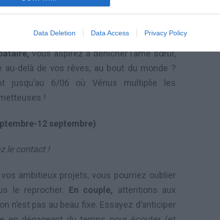
aitez concrétiser un rêve ? Veillez alors à
monde clairement. Vous y parviendrez plus
Data Deletion
Data Access
Privacy Policy
énus idéaliste vous invite à voir loin et à
bataire,
vous aspirez à dénicher l’âme sœur,
vre au-delà de vos rêves, au bout du monde ?
t jusqu’au 6/06 où Vénus multiplie les
ometteuses !
eptembre-12 septembre)
 le contact !
 vos ambitieux projets, vous pourriez oublier
ous le reprocher.
En couple,
attentions aux
n n’est pas au beau fixe. Essayez d’anticiper
ue en dégageant du temps pour écouter (et