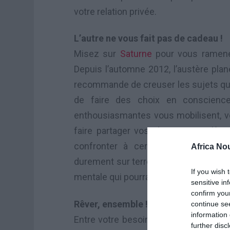
votre relation privée.
L’autre ne vous fait pas de cadeau !
Misez sur
Saturne
pour vous ramener 
Depuis l’automne 2012, l’austère pla
recommande de creuser les sujets qui 
de faire des choix en conscience 
enthousiasmantes vous mobilisent, vous
faire partager vos rêves. Vous n’évi
confronter à certaines réalités, v
Africa No
durement sur terre. Ainsi, prenez garde
If you wish 
mentale qui pourrait bloquer les échang
sensitive in
confirm you
Rêver, ensemble !
continue se
information 
Entre votre besoin de repousser les f
further disc