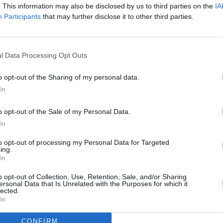
et votre mental qui calcule un peu (trop)
. This information may also be disclosed by us to third parties on the
IA
Participants
that may further disclose it to other third parties.
finir par heurter la sensibilité (susceptibilité)
se buter et vous poser un ultimatum ! Essayez
enaire dans vos affaires et de ne pas ignorer
l Data Processing Opt Outs
s attentes ! Partagez vos émotions, ne les
o opt-out of the Sharing of my personal data.
souhaitez optimiser les belles tendances qui
In
 plans, à ouvrir l’avenir et alors à terme ami
o opt-out of the Sale of my Personal Data.
In
2 août-2 septembre)
to opt-out of processing my Personal Data for Targeted
ing.
In
te d’un idéal !
o opt-out of Collection, Use, Retention, Sale, and/or Sharing
ersonal Data that Is Unrelated with the Purposes for which it
elation ? Ne renoncez pourtant pas à cerner
lected.
In
vous éloigner et à éviter ainsi la confusion !
s moyens à exploiter pour ouvrir l’avenir et
CONFIRM