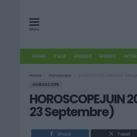
Menu
HOME
ITALIE
AFRIQUE
MONDE
INTE
You are here:
Home
Horoscope
HOROSCOPEJUIN 2014: Vierge (24 Aout – 23 
HOROSCOPE
HOROSCOPEJUIN 201
23 Septembre)
Share
Tweet