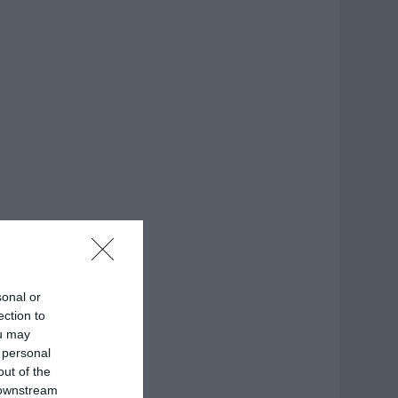
sonal or
ection to
ou may
 personal
out of the
 downstream