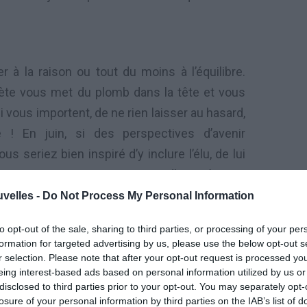
à la raison ou tout du moins à l’équilibre.
nète vous met du plomb dans la tête et vous
vous importent, de ne rien laisser au hasard,
! En juin, si des perspectives d’avenir
 seriez bien inspiré d’y inclure l’élu, de lui
terez pourtant pas ami Vierge d’avoir à vous
érités qui vous ramèneront parfois un peu
uvelles -
Do Not Process My Personal Information
 (aux alentours du 13) à une certaine rigidité
to opt-out of the sale, sharing to third parties, or processing of your per
es et nuire à votre duo !
formation for targeted advertising by us, please use the below opt-out s
r selection. Please note that after your opt-out request is processed y
eing interest-based ads based on personal information utilized by us or
disclosed to third parties prior to your opt-out. You may separately opt-
rontières du possible, de donner du souffle à
losure of your personal information by third parties on the IAB’s list of