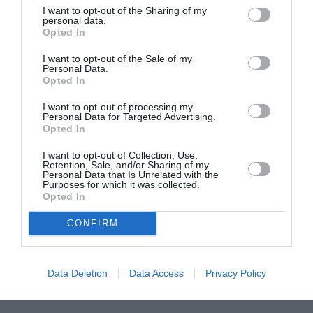
I want to opt-out of the Sharing of my
fâcheries, veillez à bien expliquer aux vôtres les
personal data.
Opted In
raisons de vos choix actuels sans oublier de les
I want to opt-out of the Sale of my
assurer de votre affection. Sinon, vous risquez de
Personal Data.
Opted In
décevoir quelqu’un et d’en faire les frais ! Célibataire,
certes vous aspirez à vous élever socialement et
I want to opt-out of processing my
Personal Data for Targeted Advertising.
vous mobilisez pour relever des défis importants.
Opted In
Mais ne poursuivez pas vos buts ambitieux au
I want to opt-out of Collection, Use,
détriment de vos liens affectifs et de certains
Retention, Sale, and/or Sharing of my
Personal Data that Is Unrelated with the
Purposes for which it was collected.
soutiens familiaux qui sinon pourraient faire défaut,
Opted In
se retirer du jeu et vous laisser alors bien seul au
CONFIRM
monde !
2ème décan (3 décembre-12 décembre) :
Data Deletion
Data Access
Privacy Policy
Été indien !