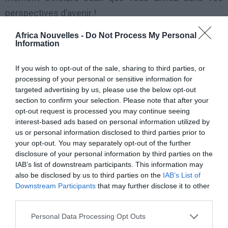
perspectives d’avenir !
Africa Nouvelles -
Do Not Process My Personal
1er décan (23 novembre-2 décembre) :
Information
Préservez l’équilibre familial !
If you wish to opt-out of the sale, sharing to third parties, or
processing of your personal or sensitive information for
Vous êtes tout particulièrement visé en septembre
targeted advertising by us, please use the below opt-out
section to confirm your selection. Please note that after your
par une conjoncture astrale peu favorable aux
opt-out request is processed you may continue seeing
relations limpides notamment avec votre famille qui
interest-based ads based on personal information utilized by
us or personal information disclosed to third parties prior to
pourrait tenter alors de vous faire payer cher votre
your opt-out. You may separately opt-out of the further
négligence. En couple quelle que soit votre activité et
disclosure of your personal information by third parties on the
IAB’s list of downstream participants. This information may
l’ampleur de vos ambitions, réservez un peu de votre
also be disclosed by us to third parties on the
IAB’s List of
précieux temps pour entretenir les liens avec vos
Downstream Participants
that may further disclose it to other
proches qui ne comprendront et n’apprécieront pas
third parties.
forcément de ne pas être au centre de vos priorités.
Personal Data Processing Opt Outs
Pour éviter les malentendus et les éventuelles