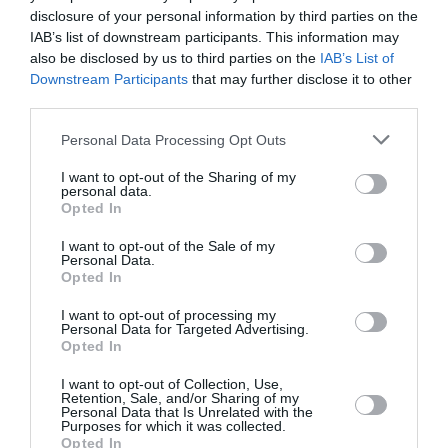
http://www.africanouvelles.com/horoscope/9906-
disclosure of your personal information by third parties on the
IAB’s list of downstream participants. This information may
horoscope-janvier-2015-vierge-24-aout-23-
also be disclosed by us to third parties on the
IAB’s List of
septembre.html
Downstream Participants
that may further disclose it to other
third parties.
Balance
Personal Data Processing Opt Outs
I want to opt-out of the Sharing of my
http://www.africanouvelles.com/horoscope/9907-
personal data.
Opted In
horoscope-janvier-2015-balance-24-septembre-23-
octobre.html
I want to opt-out of the Sale of my
Personal Data.
Opted In
Scorpion
I want to opt-out of processing my
Personal Data for Targeted Advertising.
http://www.africanouvelles.com/horoscope/9908-
Opted In
horoscope-janvier-2015-scorpion-24-octobre-22-
I want to opt-out of Collection, Use,
Retention, Sale, and/or Sharing of my
novembre.html
Personal Data that Is Unrelated with the
Purposes for which it was collected.
Opted In