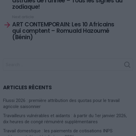
astrales de l’année – Tous les signes du
zodiaque!
Next article
ART CONTEMPORAIN: Les 10 Africains
qui comptent – Romuald Hazoumé
(Bénin)
SEARCH
FOR:
ARTICLES RÉCENTS
Flussi 2026 : première attribution des quotas pour le travail
agricole saisonnier
Travailleurs vulnérables et aidants : à partir du 1er janvier 2026,
dix heures de congé rémunéré supplémentaires
Travail domestique : les paiements de cotisations INPS