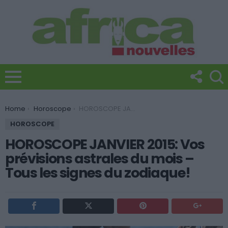
You are here:
Home
Horoscope
HOROSCOPE JANVIER 2015: Vos prévisions astrales du mois – Tous les signes du zodiaque!
HOROSCOPE
HOROSCOPE JANVIER 2015: Vos
prévisions astrales du mois –
Tous les signes du zodiaque!