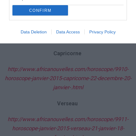
Sagittaire
CONFIRM
http://www.africanouvelles.com/horoscope/9909-
horoscope-janvier-2015-sagittaire-23-novembre-21-
Data Deletion
Data Access
Privacy Policy
decembre.html
Capricorne
http://www.africanouvelles.com/horoscope/9910-
horoscope-janvier-2015-capricorne-22-decembre-20-
janvier-.html
Verseau
http://www.africanouvelles.com/horoscope/9911-
horoscope-janvier-2015-verseau-21-janvier-18-