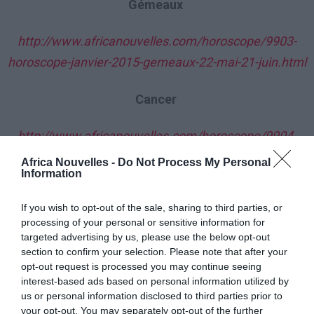
Gémeaux
http://www.africanouvelles.com/horoscope/9903-
horoscope-janvier-2015-gemeaux-22-mai-21-juin.html
Cancer
http://www.africanouvelles.com/horoscope/9904-
horoscope-janvier-2015-cancer-22-juin-22-juillet.html
Africa Nouvelles -
Do Not Process My Personal
Information
Lion
If you wish to opt-out of the sale, sharing to third parties, or
processing of your personal or sensitive information for
http://www.africanouvelles.com/horoscope/9905-
targeted advertising by us, please use the below opt-out
horoscope-janvier-2015-lion-23-juillet-23-aout.html
section to confirm your selection. Please note that after your
opt-out request is processed you may continue seeing
interest-based ads based on personal information utilized by
Vierge
us or personal information disclosed to third parties prior to
your opt-out. You may separately opt-out of the further