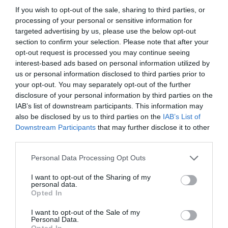
profondes pour lesquelles vous vous engagez. À
If you wish to opt-out of the sale, sharing to third parties, or
terme, si vos choix s’avèrent rationnels et légitimes
processing of your personal or sensitive information for
targeted advertising by us, please use the below opt-out
par rapport à vos besoins, la relation s’améliorera.
section to confirm your selection. Please note that after your
Sinon, vous serez contraint de traverser une période
opt-out request is processed you may continue seeing
de réévaluation douloureuse ou serez tenté de passer
interest-based ads based on personal information utilized by
us or personal information disclosed to third parties prior to
à autre chose. Avec les enfants, la période vous
your opt-out. You may separately opt-out of the further
demande d’assumer vos responsabilités et de suivre
disclosure of your personal information by third parties on the
IAB’s list of downstream participants. This information may
de près votre progéniture ! Célibataire, après un
also be disclosed by us to third parties on the
IAB’s List of
temps de possible jubilation, Saturne débarque dans
Downstream Participants
that may further disclose it to other
third parties.
votre univers affectif à partir du 23/12 pour remettre
de l’ordre et surtout de la raison dans vos histoires !
Personal Data Processing Opt Outs
Plus question de survoler le sujet mais bien de le
I want to opt-out of the Sharing of my
personal data.
maîtriser en tenant compte davantage de besoins que
Opted In
de vos désirs pas toujours réalistes ni en phase avec
I want to opt-out of the Sale of my
votre soif d’authenticité et d’amour vrai !
Personal Data.
Opted In