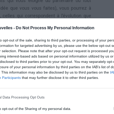
ts qui vous éloigne du partenaire ou tout
l’idée que vous vous faites), vous pourrez à
 celles qui correspondent à l’évolution que
 seul ! Pour l’instant, veillez à ne pas
uvelles -
Do Not Process My Personal Information
ux et à communiquer le plus honnêtement
orcer les conflits, tout du moins les aborder
to opt-out of the sale, sharing to third parties, or processing of your per
formation for targeted advertising by us, please use the below opt-out s
us que de division !
r selection. Please note that after your opt-out request is processed y
eing interest-based ads based on personal information utilized by us or
disclosed to third parties prior to your opt-out. You may separately opt-
losure of your personal information by third parties on the IAB’s list of
. This information may also be disclosed by us to third parties on the
IA
 signe et booste alors votre envie d’aimer et
Participants
that may further disclose it to other third parties.
ion qui s’affirme, une soif de vivre et de plaire
x alentours du 15/04 où vous vous confrontez
u partenaire ! Ne forcez rien ami Gémeaux et
l Data Processing Opt Outs
passer vos tendres messages avec toutes les
o opt-out of the Sharing of my personal data.
s (le 22/04) ! Vous reprenez alors du poil de