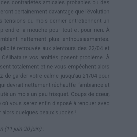
 des contrariétés amicales probables ou des
eront certainement davantage que l’évolution
es tensions du mois dernier entretiennent un
s prendre la mouche pour tout et pour rien. À
semblent nettement plus enthousiasmantes.
plicité retrouvée aux alentours des 22/04 et
! Célibataire vos amitiés posent problème. À
isent totalement et ne vous empêchent alors
ez de garder votre calme jusqu’au 21/04 pour
qui devrait nettement réchauffe l’ambiance et
auté un mois un peu frisquet. Coups de cœur,
4) où vous serez enfin disposé à renouer avec
r alors quelques beaux succès !
(11 juin-20 juin) :