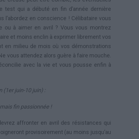
e test qui a débuté en fin d’année dernière
ous l’abordez en conscience ! Célibataire vous
re ou à aimer en avril ? Vous vous montrez
naire et moins enclin à exprimer librement vos
t en milieu de mois où vos démonstrations
 Ne vous attendez alors guère à faire mouche.
concilie avec la vie et vous pousse enfin à
(1er juin-10 juin) :
e mais fin passionnée !
evrez affronter en avril des résistances qui
éloigneront provisoirement (au moins jusqu’au