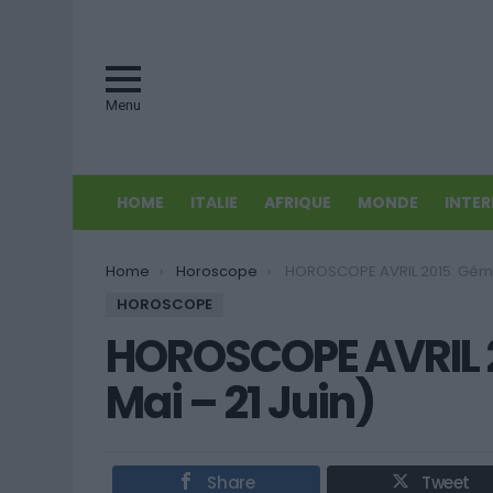
Menu
HOME
ITALIE
AFRIQUE
MONDE
INTE
You are here:
Home
Horoscope
HOROSCOPE AVRIL 2015: Gémeaux (22 Mai –
HOROSCOPE
HOROSCOPE AVRIL 
Mai – 21 Juin)
Share
Tweet