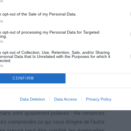
In
esserrer les rangs autour d’échanges complices
l’abri d’un joli coup de cœur qui aura le mérite
o opt-out of the Sale of my Personal Data.
In
 vous aider à clore en beauté un mois un peu
to opt-out of processing my Personal Data for Targeted
ing.
In
(21 mai-31 mai) :
o opt-out of Collection, Use, Retention, Sale, and/or Sharing
ersonal Data that Is Unrelated with the Purposes for which it
lected.
on polaire !
In
llement avec un Saturne exigeant qui vous
CONFIRM
rès vos échanges avec l’autre ou (et) vos
n couple : vous n’êtes pas vraiment disposé à
Data Deletion
Data Access
Privacy Policy
il plutôt frisquet. Surtout aux alentours du
naire sont quasiment polaires ! Ne renoncez
tez comprendre ce qui vous éloigne de l’autre
 se creuse peut être comblé, les éventuelles