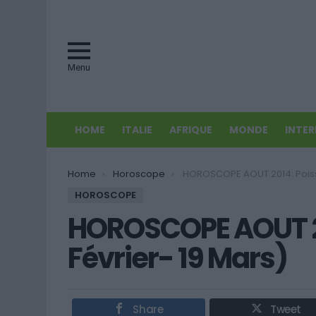
Menu
HOME
ITALIE
AFRIQUE
MONDE
INTE
You are here:
Home
Horoscope
HOROSCOPE AOUT 2014: Poissons (20 Février
HOROSCOPE
HOROSCOPE AOUT 20
Février- 19 Mars)
Share
Tweet