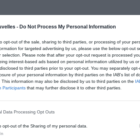
entir le mouvement plutôt de force que de gré
uvelles -
Do Not Process My Personal Information
algré votre besoin de fantaisie ami
quelques fardeaux ou responsabilités qui
to opt-out of the sale, sharing to third parties, or processing of your per
formation for targeted advertising by us, please use the below opt-out s
s où (entre le 25 et le 27/08) avec des
r selection. Please note that after your opt-out request is processed y
 couperont (provisoirement) les ailes mais
eing interest-based ads based on personal information utilized by us or
ence de vos priorités et d’un secteur
disclosed to third parties prior to your opt-out. You may separately opt-
losure of your personal information by third parties on the IAB’s list of
nter d’équilibrer (de rééquilibrer) votre vie ! Un
. This information may also be disclosed by us to third parties on the
IA
du 18/08 où le duo
Jupiter
Vénus pourrait
Participants
that may further disclose it to other third parties.
uelques belles occasions de vous embarquer
 et quoi qu’il en soit de jouir pleinement du
l Data Processing Opt Outs
o opt-out of the Sharing of my personal data.
iter
vous protège !
In