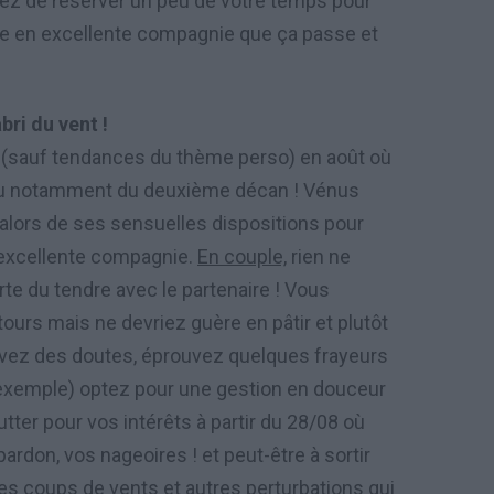
hez de réserver un peu de votre temps pour
re en excellente compagnie que ça passe et
ri du vent !
s (sauf tendances du thème perso) en août où
bleau notamment du deuxième décan ! Vénus
 alors de ses sensuelles dispositions pour
 excellente compagnie.
En couple,
rien ne
rte du tendre avec le partenaire ! Vous
tours mais ne devriez guère en pâtir et plutôt
 avez des doutes, éprouvez quelques frayeurs
r exemple) optez pour une gestion en douceur
tter pour vos intérêts à partir du 28/08 où
pardon, vos nageoires ! et peut-être à sortir
 des coups de vents et autres perturbations qui