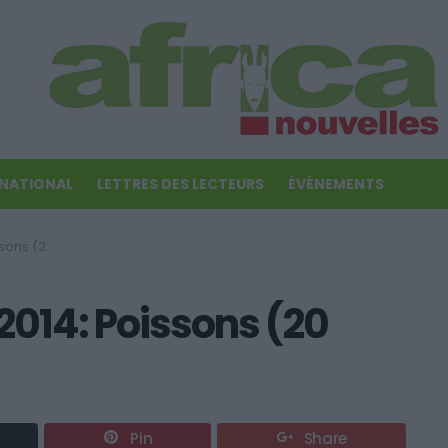
RNATIONAL
LETTRES DES LECTEURS
ÉVÉNEMENTS
- 19 Mars)
14: Poissons (20
Pin
Share