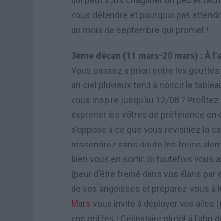
qui peut vous chagriner un peu et tâc
vous détendre et pourquoi pas attend
un mois de septembre qui promet !
3ème décan (11 mars-20 mars) : À l’ab
Vous passez a priori entre les goutte
un ciel pluvieux tend à noircir le ta
vous inspire jusqu’au 12/08 ? Profitez
exprimer les vôtres de préférence en
s’oppose à ce que vous revisitiez la ca
ressentirez sans doute les freins alen
bien vous en sortir. Si toutefois vous
(peur d’être freiné dans vos élans pa
de vos angoisses et préparez-vous à lu
Mars
vous invite à déployer vos ailes (
vos griffes !
Célibataire
plutôt à l’abri