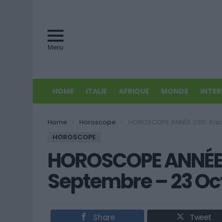
Menu
HOME
ITALIE
AFRIQUE
MONDE
INTE
You are here:
Home
Horoscope
HOROSCOPE ANNÉE 2015: Balance (24 Septembre – 
HOROSCOPE
HOROSCOPE ANNÉE 2
Septembre – 23 Oc
Share
Tweet