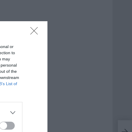
sonal or
ection to
ou may
 personal
out of the
 downstream
B’s List of