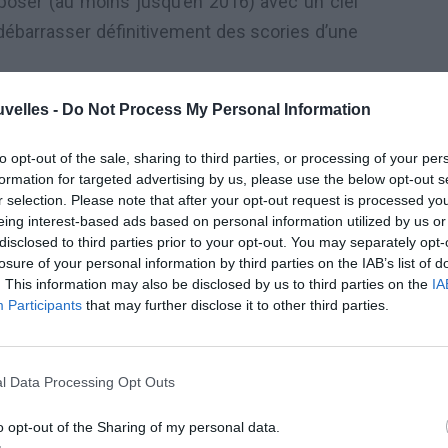
oser (au moins jusqu’en 2016) avec un ciel
débarrasser définitivement des scories d’une
uvelles -
Do Not Process My Personal Information
to opt-out of the sale, sharing to third parties, or processing of your per
ur vous soutenir contre vents et marées. En
formation for targeted advertising by us, please use the below opt-out s
depuis l’été 2014 et vous permet d’entrevoir
r selection. Please note that after your opt-out request is processed y
eing interest-based ads based on personal information utilized by us or
ier les suffrages de celles et ceux qui vous
disclosed to third parties prior to your opt-out. You may separately opt-
ous dispenser de précieux conseils si vous
losure of your personal information by third parties on the IAB’s list of
. This information may also be disclosed by us to third parties on the
IA
rez-vous en effet cette année bien entouré et
Participants
that may further disclose it to other third parties.
tirer des plans sur la comète et commencer à
spire ! À partir du 11 août, cependant le ton
à vous retirer du monde pour tirer les leçons
l Data Processing Opt Outs
essentiel du superflu ! Vous traversez depuis
o opt-out of the Sharing of my personal data.
 pu saper vos bases, vous malmener sur bien