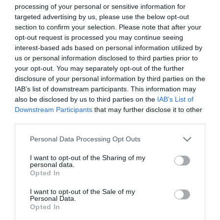
processing of your personal or sensitive information for
«
Appelle-moi princesse
» et «
Donne-moi un peu
targeted advertising by us, please use the below opt-out
d’amour
» s’engage donc sur ce terrain spécialisé non
section to confirm your selection. Please note that after your
sans assurer ses arrières. En plus des titres conçus
opt-out request is processed you may continue seeing
interest-based ads based on personal information utilized by
avec George Duke: «
You turned my life around
» et
us or personal information disclosed to third parties prior to
«
These are my people
» aux frontières de la soul, la
your opt-out. You may separately opt-out of the further
disclosure of your personal information by third parties on the
chanteuse, de son séjour aux Etats-Unis, a recueilli
IAB’s list of downstream participants. This information may
nombre de collaborations juteuses dans le gratin du
also be disclosed by us to third parties on the
IAB’s List of
Downstream Participants
that may further disclose it to other
gospel.
third parties.
Kirk Franklin, l’homme qui a apporté une vision
Personal Data Processing Opt Outs
contemporaine à ce rythme musical porté sur le
I want to opt-out of the Sharing of my
personal data.
Seigneur, est du projet. Grace Decca reprend »
Opted In
«
Imagine me
», un titre de l’artiste américain. Le timbre
I want to opt-out of the Sale of my
envoûtant et gonflé de maîtrise vocale de Grace
Personal Data.
Opted In
forme une symbiose, aux limites de l’extase, avec les