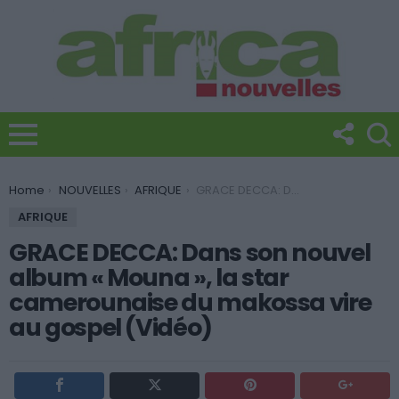
You are here:
Home
NOUVELLES
AFRIQUE
GRACE DECCA: Dans son nouvel album « Mouna », la star camerounaise du makossa vire au gospel (Vidéo)
AFRIQUE
GRACE DECCA: Dans son nouvel
album « Mouna », la star
camerounaise du makossa vire
au gospel (Vidéo)