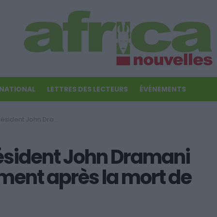
RNATIONAL
LETTRES DES LECTEURS
ÉVÉNEMENTS
rête serment après la mort de John Atta Mills
ésident John Dramani
ent après la mort de