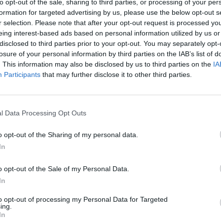
to opt-out of the sale, sharing to third parties, or processing of your per
formation for targeted advertising by us, please use the below opt-out s
 dirigeait le Ghana depuis 2009, est mort
r selection. Please note that after your opt-out request is processed y
vice-président lui a immédiatement succèdé
eing interest-based ads based on personal information utilized by us or
disclosed to third parties prior to your opt-out. You may separately opt-
elle prévue en décembre dans ce pays présenté
losure of your personal information by third parties on the IAB’s list of
en Afrique de l’Ouest.
. This information may also be disclosed by us to third parties on the
IA
Participants
that may further disclose it to other third parties.
l Data Processing Opt Outs
La présidence avait annoncé dans l’après-
midi «
la mort brusque et prématurée du
o opt-out of the Sharing of my personal data.
président de la République du Ghana
« ,
In
sans donner de précisions sur les raisons
o opt-out of the Sale of my Personal Data.
du décès du chef de l’Etat survenu dans
In
un hôpital d’Accra, la capitale.
to opt-out of processing my Personal Data for Targeted
ing.
Le président Atta Mills s’était rendu aux
In