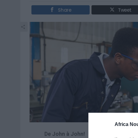
Share
Tweet
Africa No
De John à John!