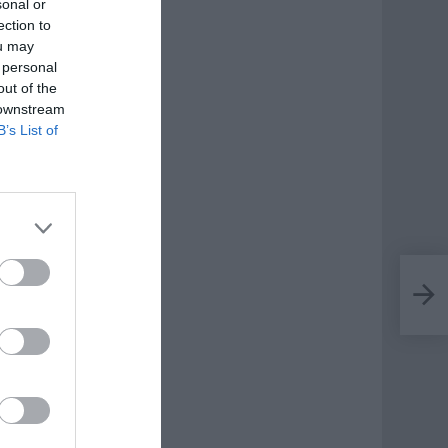
sonal or
ection to
ou may
 personal
out of the
 downstream
B’s List of