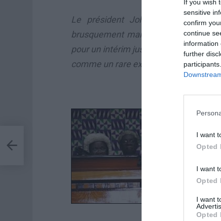
If you wish 
sensitive in
Le président John Atta Mills, qui
confirm you
brusquement mardi à 68 ans et son 
continue se
information 
pour un intérim jusqu’à la présidenti
further disc
comme un rare exemple de démocratie 
participants
Downstream 
Persona
I want t
a
Opted 
I want t
Opted 
I want 
Advertis
Opted 