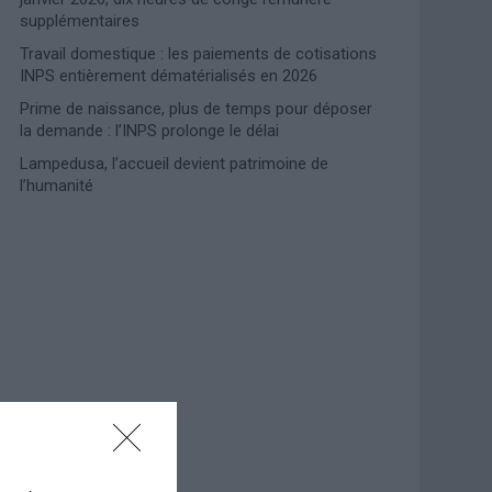
supplémentaires
Travail domestique : les paiements de cotisations
INPS entièrement dématérialisés en 2026
Prime de naissance, plus de temps pour déposer
la demande : l’INPS prolonge le délai
Lampedusa, l’accueil devient patrimoine de
l’humanité
Photoshoot Paris