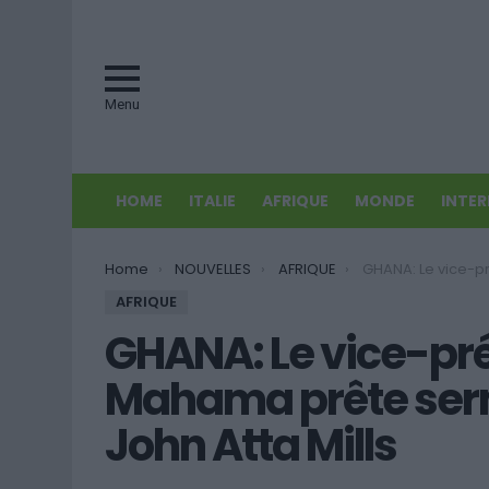
Menu
HOME
ITALIE
AFRIQUE
MONDE
INTE
You are here:
Home
NOUVELLES
AFRIQUE
GHANA: Le vice-président John Dramani Mahama p
AFRIQUE
GHANA: Le vice-pr
Mahama prête serm
John Atta Mills