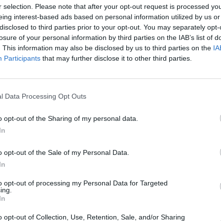
r selection. Please note that after your opt-out request is processed y
eing interest-based ads based on personal information utilized by us or
ux Américains d’origine gambienne, accusés
disclosed to third parties prior to your opt-out. You may separately opt-
nier, un coup d’Etat visant à renverser le
losure of your personal information by third parties on the IAB’s list of
. This information may also be disclosed by us to third parties on the
IA
depuis une vingtaine d’années en Gambie.
Participants
that may further disclose it to other third parties.
La Justice américaine a inculpé deux
Américains d’origine gambienne, accusés
l Data Processing Opt Outs
d’avoir fomenté, le 30 décembre dernier,
un coup d’Etat visant à renverser le
o opt-out of the Sharing of my personal data.
In
président Yahya Jammeh, au pouvoir
depuis une vingtaine d’années en Gambie.
o opt-out of the Sale of my Personal Data.
Après l’échec de leur coup, ces deux
In
scampette, pour se réfugier au pays de l’Oncle
to opt-out of processing my Personal Data for Targeted
ing.
rsuivants. Mais ils étaient loin de s’imaginer
In
 gueule d’un autre loup. En effet, l’Amérique qui
o opt-out of Collection, Use, Retention, Sale, and/or Sharing