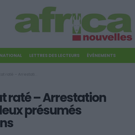
RNATIONAL
LETTRES DES LECTEURS
ÉVÉNEMENTS
ats-Unis de deux présumés putchistes gambiens
 raté – Arrestation
 deux présumés
ens