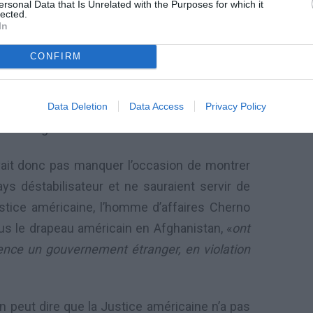
cratie, ne badine pas avec la question de la
ersonal Data that Is Unrelated with the Purposes for which it
lected.
cas, l’on a du mal à la suivre. Comme par
In
tion tempête du désert censée y instaurer la
CONFIRM
finalement un grossier mensonge d’Etat. Ou
lle elle reste sourde, malgré la disposition de
dentales à la reconnaissance de cet Etat,
Data Deletion
Data Access
Privacy Policy
 Bretagne et la France entre autres.
ait donc pas manquer l’occasion de montrer
ys déstabilisateur et ne sauraient servir de
stice américaine, l’homme d’affaires Cherno
sous le drapeau américain en Afghanistan, «
ont
ence un gouvernement étranger, en violation
l’on peut dire que la Justice américaine n’a pas