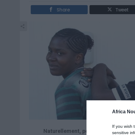
Share
Tweet
Africa No
If you wish 
Naturellement, personne n’était au 
sensitive in