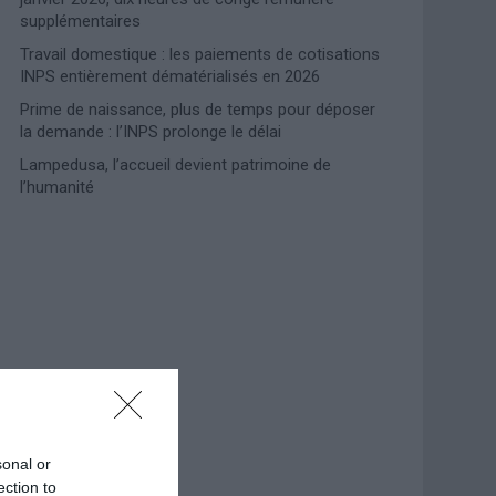
supplémentaires
Travail domestique : les paiements de cotisations
INPS entièrement dématérialisés en 2026
Prime de naissance, plus de temps pour déposer
la demande : l’INPS prolonge le délai
Lampedusa, l’accueil devient patrimoine de
l’humanité
Photoshoot Paris
sonal or
ection to