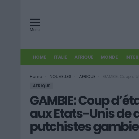
Menu
HOME
ITALIE
AFRIQUE
MONDE
INTE
You are here:
Home
NOUVELLES
AFRIQUE
GAMBIE: Coup d’état raté – Arrestation aux Et
AFRIQUE
GAMBIE: Coup d’état
aux Etats-Unis de
putchistes gambi