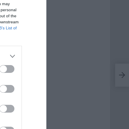
ou may
 personal
out of the
 downstream
B’s List of