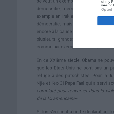
se veut un exemple en matière de démo
of my P
was col
démocratie, même si dans certains 
Opted 
exemple en Irak en 1991 avec l’Opéra
démocratie, mais qui s’est révélée 
encore à la cause palestinienne à laque
plusieurs grandes démocraties occi
comme par exemple la Suède, la Grande
En ce XXIème siècle, Obama ne pouv
que les Etats-Unis ne sont pas un pa
refuge à des putschistes. Pour la Ju
Njie et l’ex-GI Papa Faal qui a servi 
comploté pour renverser dans la viol
de la loi américaine
».
Si l’on s’en tient à cette déclaration, 