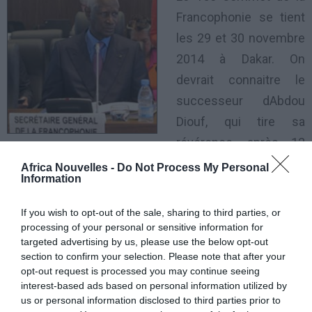
Francophonie se tient
les 29 et 30 novembre
2014 à Dakar. On
devrait connaitre le
successeur dAbdou
Diouf, qui tire sa
révérence, après 12
ans passés à la tête de l’Organisation internationale
Africa Nouvelles -
Do Not Process My Personal
Information
de la Francophonie (OIF). Pour l’instant, aucun des
cinq candidats ne fait consensus parmi les chefs
If you wish to opt-out of the sale, sharing to third parties, or
d’Etat. Officiellement, la France n’a pas de candidat,
processing of your personal or sensitive information for
targeted advertising by us, please use the below opt-out
mais Paris a bien évidemment son mot à dire compte
section to confirm your selection. Please note that after your
tenu de son influence.
opt-out request is processed you may continue seeing
interest-based ads based on personal information utilized by
us or personal information disclosed to third parties prior to
Le ministre sénégalais des Affaires étrangères,