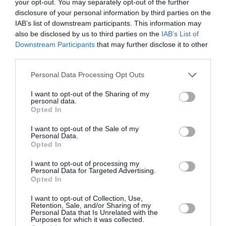
your opt-out. You may separately opt-out of the further
Mankeur Ndiaye, a félicité l’ancien président de la
disclosure of your personal information by third parties on the
IAB’s list of downstream participants. This information may
République du Sénégal Abdou Diouf, pour les
also be disclosed by us to third parties on the
IAB’s List of
excellents résultats obtenus par l’Organisation
Downstream Participants
that may further disclose it to other
internationale de la francophonie (OIF) sous son
third parties.
magistère. Mankeur Ndiaye s’exprimait à l’ouverture,
Personal Data Processing Opt Outs
au Centre de conférence internationale de
I want to opt-out of the Sharing of my
conférence de Diamniadio (CICD), des travaux de la
personal data.
Opted In
30ème session de la Conférence ministérielle de la
I want to opt-out of the Sale of my
Francophonie en présence du secrétaire général de
Personal Data.
Opted In
l’OIF, le président Abdou Diouf.
I want to opt-out of processing my
Personal Data for Targeted Advertising.
Ancien président du Sénégal (1981-2000), Abdou
Opted In
Diouf dirige l’OIF depuis 2002. Il quittera son poste de
I want to opt-out of Collection, Use,
secrétaire général de l’OIF à l’issue du XVe sommet
Retention, Sale, and/or Sharing of my
Personal Data that Is Unrelated with the
de la Francophonie prévu samedi et dimanche.
Purposes for which it was collected.