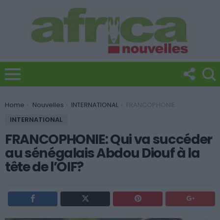
You are here:
Home
Nouvelles
INTERNATIONAL
FRANCOPHONIE: Qui va succéder au sénégalais Abdou Diouf à la tête de l’OIF?
INTERNATIONAL
FRANCOPHONIE: Qui va succéder
au sénégalais Abdou Diouf à la
tête de l’OIF?