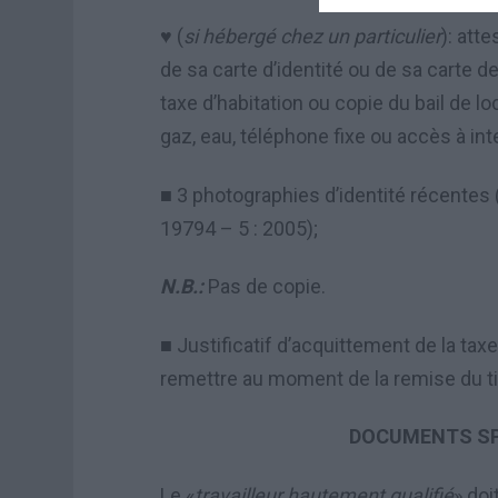
(
si h
é
berg
é
chez un particulier
): att
♥
de sa carte d’identité ou de sa carte de
taxe d’habitation ou copie du bail de lo
gaz, eau, téléphone fixe ou accès à int
3 photographies d
’
identit
é
r
é
centes 
■
19794
–
5 : 2005);
N.B.:
Pas de copie.
Justificatif d
’
acquittement de la taxe 
■
remettre au moment de la remise du ti
DOCUMENTS SP
Le «
travailleur hautement qualifié
» doi