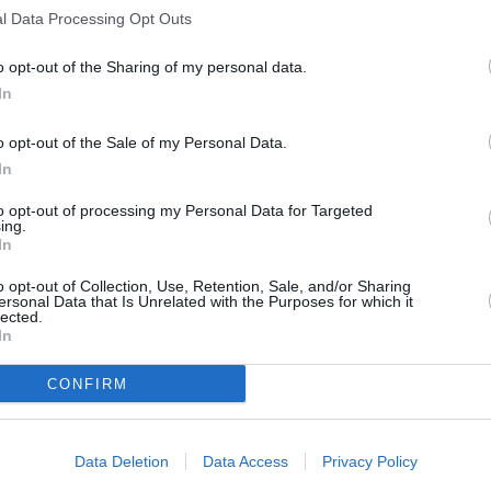
l Data Processing Opt Outs
nfants
) carte de séjour du conjoint (ou carte
 ou extraits d’acte de naissance des enfants
o opt-out of the Sharing of my personal data.
nt à la situation au moment de la demande),
In
d’un titre de séjour;
o opt-out of the Sale of my Personal Data.
In
écent (
si vous êtes marié/e
).
to opt-out of processing my Personal Data for Targeted
ing.
oins de 3 mois:
In
o opt-out of Collection, Use, Retention, Sale, and/or Sharing
é
phone fixe, accès à internet);
ersonal Data that Is Unrelated with the Purposes for which it
lected.
In
ns de 3 mois ou quittance de loyer;
CONFIRM
Data Deletion
Data Access
Privacy Policy
n de l
’
h
ô
telier et facture du dernier mois;