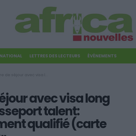
RNATIONAL
LETTRES DES LECTEURS
ÉVÉNEMENTS
: VLS (6) – Passeport talent: «Travailleur hautement qualifié (carte bleue européenne)»
éjour avec visa long
sseport talent:
ent qualifié (carte