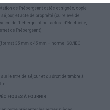
estation de l’hébergeant datée et signée, copie
 séjour, et acte de propriété (ou relevé de
cation de l’hébergeant ou facture d’électricité,
ernet de l’hébergeant);
(format 35 mm x 45 mm – norme ISO/IEC
sur le titre de s
é
jour et du droit de timbre
à
tre.
ÉCIFIQUES À FOURNIR
t en outre présenter les autres pièces