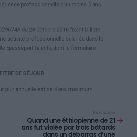
périence professionnelle d’au moins 5 ans
9674A du 28 octobre 2016 fixant la liste
ne activit
é
professionnelle salari
é
e dans le
le «passeport talent», dont le formulaire
TITRE DE SÉJOUR
jour pluriannuelle est de 4 ans maximum.
Next article
Quand une éthiopienne de 21
ans fut violée par trois bâtards
dans un débarras d’une