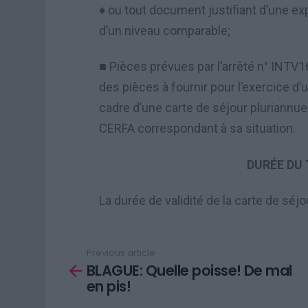
ou tout document justifiant d’une ex
♦
d’un niveau comparable;
Pi
è
ces pr
é
vues par l
’
arr
ê
t
é
n
°
INTV162
■
des pi
è
ces
à
fournir pour l
’
exercice d
’
u
cadre d
’
une carte de séjour pluriannuel
CERFA correspondant à sa situation.
DURÉE DU 
La durée de validité de la carte de sé
Previous article
See
BLAGUE: Quelle poisse! De mal
more
en pis!