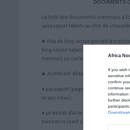
DOCUMENTS C
La liste des documents communs à four
«passeport talent» au titre de «
travaill
Visa de long s
é
jour portant la menti
■
long s
é
jour valant titre de s
é
jour porta
Africa No
mention) ou carte de s
é
jour en cours d
If you wish 
Justificatif d
’é
tat civil et de nationalit
■
sensitive in
confirm you
continue se
passeport (pages relatives à l’état civ
♦
information 
et aux visas);
further disc
participants
un extrait d’acte de naissance avec fi
Downstream 
♦
naissance (sauf si le demandeur est déjà