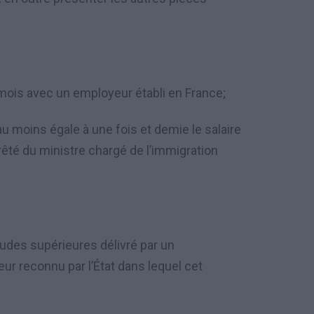
mois avec un employeur
é
tabli en France;
 au moins
é
gale
à
une fois et demie le salaire
r
ê
t
é
du ministre chargé de l’immigration
udes supérieures délivré par un
r reconnu par l’État dans lequel cet