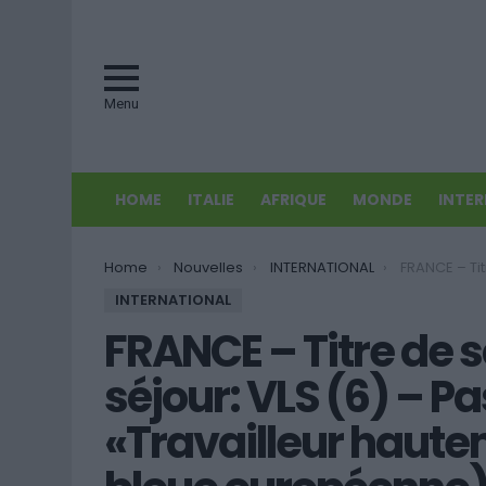
Menu
HOME
ITALIE
AFRIQUE
MONDE
INTE
You are here:
Home
Nouvelles
INTERNATIONAL
FRANCE – Titre de séjour avec visa long séjour
INTERNATIONAL
FRANCE – Titre de s
séjour: VLS (6) – Pa
«Travailleur hautem