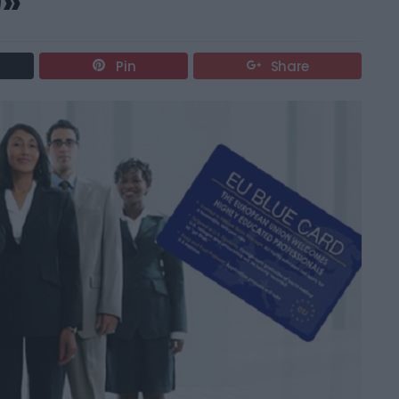
)»
Pin
Share