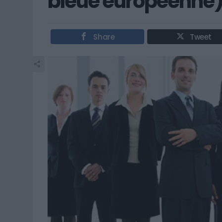
bleue européenne
Share
Tweet