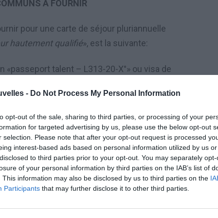
OMMUNS À FOURNIR
nir pour une carte de séjour pluriannuelle
eur hautement qualifié
», est la suivante:
on
«
passeport talent
–
L313-20-X
°»
ou visa de
nt la mention
«
passeport talent
»
(sans autre
uvelles -
Do Not Process My Personal Information
e validit
é
;
to opt-out of the sale, sharing to third parties, or processing of your per
é:
formation for targeted advertising by us, please use the below opt-out s
r selection. Please note that after your opt-out request is processed y
eing interest-based ads based on personal information utilized by us or
il, aux dates de validité, aux cachets d’entrée
disclosed to third parties prior to your opt-out. You may separately opt-
losure of your personal information by third parties on the IAB’s list of
. This information may also be disclosed by us to third parties on the
IA
liation ou une copie intégrale d’acte de
Participants
that may further disclose it to other third parties.
 titulaire d’un titre de séjour);