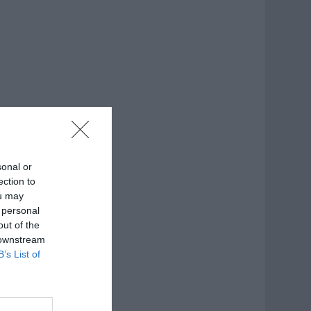
sonal or
ection to
ou may
 personal
out of the
 downstream
B’s List of