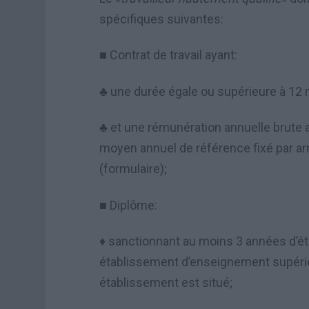
spécifiques suivantes:
Contrat de travail ayant:
■
une dur
é
e
é
gale ou sup
é
rieure
à
12 
♣
et une r
é
mun
é
ration annuelle brute
♣
moyen annuel de r
é
f
é
rence fix
é
par ar
(formulaire);
Dipl
ô
me:
■
sanctionnant au moins 3 années d’ét
♦
établissement d’enseignement supérieu
établissement est situé;