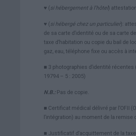
(
si h
é
bergement
à
l
’
h
ô
tel
) attestatio
♥
(
si h
é
berg
é
chez un particulier
): atte
♥
de sa carte d
’
identit
é
ou de sa carte de
taxe d
’
habitation ou copie du bail de lo
gaz, eau, téléphone fixe ou accès à int
3 photographies d
’
identit
é
r
é
centes 
■
19794
–
5 : 2005)
N.B.:
Pas de copie.
Certificat m
é
dical d
é
livr
é
par l
’
OFII (O
■
l’intégration) au moment de la remise d
Justificatif d
’
acquittement de la taxe 
■