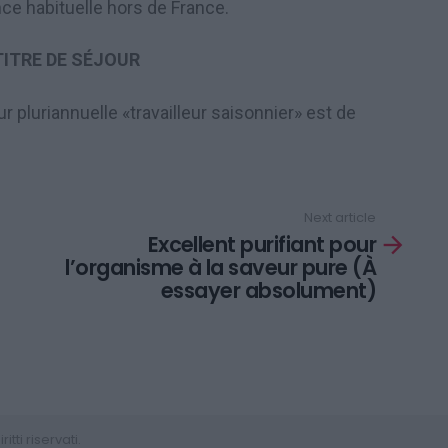
e habituelle hors de France.
TITRE DE SÉJOUR
ur pluriannuelle «travailleur saisonnier» est de
Next article
Excellent purifiant pour
l’organisme à la saveur pure (À
essayer absolument)
tti riservati.