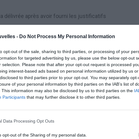
délivrée après avoir fourni les justificatifs
uvelles -
Do Not Process My Personal Information
OMMUNS À FOURNIR
to opt-out of the sale, sharing to third parties, or processing of your per
urnir pour une demande de carte de séjour
formation for targeted advertising by us, please use the below opt-out s
r selection. Please note that after your opt-out request is processed y
st la suivante:
eing interest-based ads based on personal information utilized by us or
disclosed to third parties prior to your opt-out. You may separately opt-
 mois et portant mention de l’article du
losure of your personal information by third parties on the IAB’s list of
. This information may also be disclosed by us to third parties on the
IA
es Étrangers et du Droit d’Asile) relatif au
Participants
that may further disclose it to other third parties.
é
:
l Data Processing Opt Outs
il, aux dates de validité, aux cachets d’entrée
o opt-out of the Sharing of my personal data.