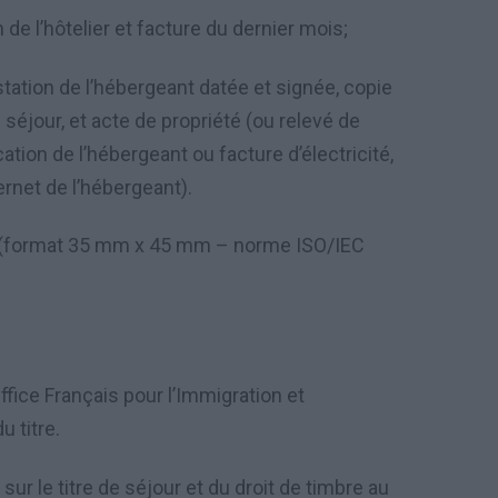
n de l
’
h
ô
telier et facture du dernier mois;
station de l
’
h
é
bergeant dat
é
e et sign
é
e, copie
 s
é
jour, et acte de propri
é
t
é
(ou relev
é
de
cation de l
’
h
é
bergeant ou facture d
’é
lectricité,
ernet de l’hébergeant).
(format 35 mm x 45 mm – norme ISO/IEC
ffice Fran
ç
ais pour l’Immigration et
u titre.
sur le titre de s
é
jour et du droit de timbre au