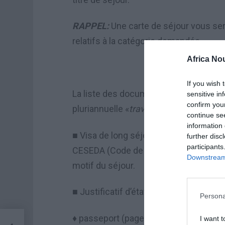
RAPPEL:
Une carte de séjour vous sera 
relatifs à la catégorie demandée.
Africa No
DOCUMENTS C
If you wish 
La liste des documents communs à fo
sensitive in
confirm you
pluriannuelle «
travailleur saisonnier
» e
continue se
information 
Visa de long s
é
jour d
’
une validit
é
de 3
■
further disc
participants
CESEDA (Code de l’Entrée et du Séjour d
Downstream 
motif du séjour.
Justificatif d
’é
tat civil et de nationalit
■
Persona
passeport (pages relatives à l’état civ
♦
I want t