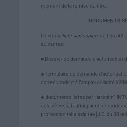
moment de la remise du titre.
DOCUMENTS SP
Le «
travailleur saisonnier
» doit en out
suivantes:
Dossier de demande d
’
autorisation d
■
formulaire de demande d
’
autorisatio
♣
correspondant
à
l
’
emploi sollicit
é
[CERF
documents list
é
s par l
’
arr
ê
t
é
n
°
INTV
♣
des pi
è
ces
à
fournir par un ressortiss
professionnelle salari
é
e [J.O. du 30 o