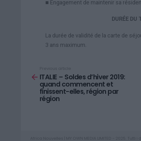
Engagement de maintenir sa résidenc
■
DURÉE DU 
La durée de validité de la carte de séjo
3 ans maximum
.
Previous article
See
ITALIE – Soldes d’hiver 2019:
more
quand commencent et
finissent-elles, région par
région
Africa Nouvelles | MY OWN MEDIA LIMITED - 2025. Tutti i diri