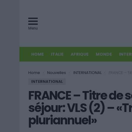
Menu
HOME
ITALIE
AFRIQUE
MONDE
INTE
You are here:
Home
Nouvelles
INTERNATIONAL
FRANCE – Titre de séjour avec vi
INTERNATIONAL
FRANCE – Titre de s
séjour: VLS (2) – «T
pluriannuel»