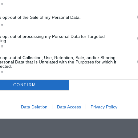
In
o opt-out of the Sale of my Personal Data.
tion ou copie intégrale d’acte de naissance;
In
to opt-out of processing my Personal Data for Targeted
s enfants
) carte de séjour de votre conjoint
ing.
In
e mariage ou extraits d’acte de naissance des
respondant à la situation au moment de la
o opt-out of Collection, Use, Retention, Sale, and/or Sharing
ersonal Data that Is Unrelated with the Purposes for which it
lected.
In
oins de 3 mois:
CONFIRM
é
phone fixe, acc
è
s
à
internet);
Data Deletion
Data Access
Privacy Policy
ns de 3 mois ou quittance de loyer;