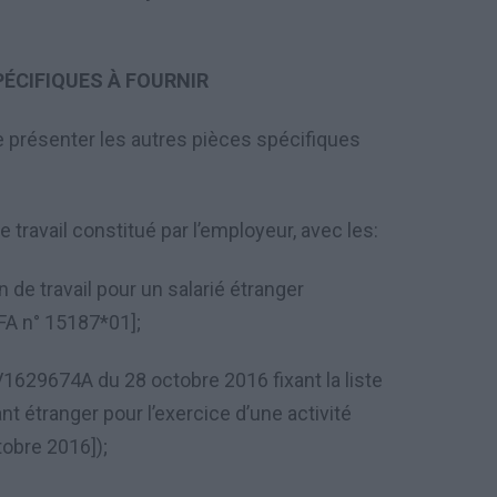
ÉCIFIQUES À FOURNIR
re présenter les autres pièces spécifiques
e travail constitu
é
par l
’
employeur, avec les:
n de travail pour un salari
é
é
tranger
A n° 15187*01];
1629674A du 28 octobre 2016 fixant la liste
ant
é
tranger pour l
’
exercice d
’
une activit
é
ctobre 2016]);