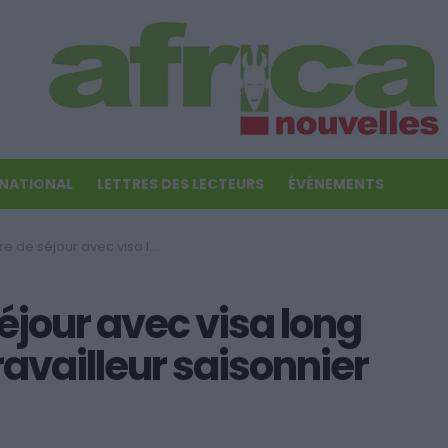
RNATIONAL
LETTRES DES LECTEURS
ÉVÉNEMENTS
sa long séjour: VLS (2) – «Travailleur saisonnier pluriannuel»
éjour avec visa long
ravailleur saisonnier