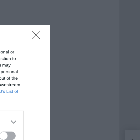
sonal or
ection to
ou may
 personal
out of the
 downstream
B’s List of