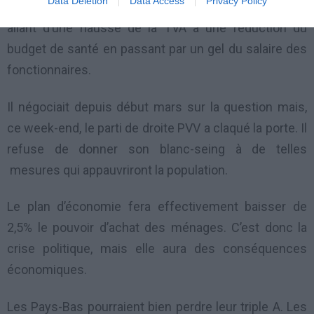
Data Deletion
Data Access
Privacy Policy
Le gouvernement a concocté un paquet de mesures,
allant d’une hausse de la TVA à une réduction du
budget de santé en passant par un gel du salaire des
fonctionnaires.
Il négociait depuis début mars sur la question mais,
ce week-end, le parti de droite PVV a claqué la porte. Il
refuse de donner son blanc-seing à de telles
mesures qui appauvriront la population.
Le plan d’économie fera effectivement baisser de
2,5% le pouvoir d’achat des ménages. C’est donc la
crise politique, mais elle aura des conséquences
économiques.
Les Pays-Bas pourraient bien perdre leur triple A. Les