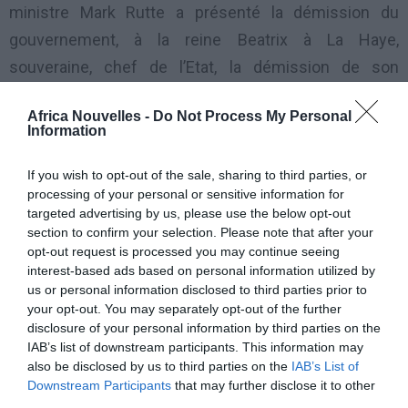
ministre Mark Rutte a présenté la démission du
gouvernement, à la reine Beatrix à La Haye,
souveraine, chef de l’Etat, la démission de son
gouvernement.
Africa Nouvelles -
Do Not Process My Personal
Information
Mark Rutte avait présidé un conseil des ministres
extraordinaire, après l’échec samedi des négociations
If you wish to opt-out of the sale, sharing to third parties, or
processing of your personal or sensitive information for
entamées le 5 mars entre son gouvernement de
targeted advertising by us, please use the below opt-out
centre-droit et son allié au parlement, le parti
section to confirm your selection. Please note that after your
d’extrême-droite de Geert Wilders.
opt-out request is processed you may continue seeing
interest-based ads based on personal information utilized by
us or personal information disclosed to third parties prior to
Le
your opt-out. You may separately opt-out of the further
gouvernement
disclosure of your personal information by third parties on the
IAB’s list of downstream participants. This information may
de Mark Rutte a
also be disclosed by us to third parties on the
IAB’s List of
perdu sa
Downstream Participants
that may further disclose it to other
third parties.