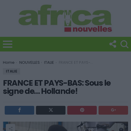
You are here:
Home
NOUVELLES
ITALIE
FRANCE ET PAYS-BAS: Sous le signe de… Hollande!
ITALIE
FRANCE ET PAYS-BAS: Sous le
signe de… Hollande!