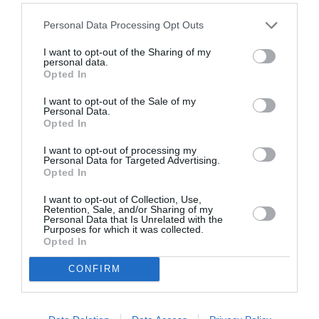
majorité, l’allié
PVV a claqué la
Personal Data Processing Opt Outs
porte ce week-
I want to opt-out of the Sharing of my
personal data.
end. Une situation qui fragilise la politique des Pays-
Opted In
Bas… mais aussi son économie.
I want to opt-out of the Sale of my
Personal Data.
La crise des dettes souveraines et le nécessaire
Opted In
retour à l’orthodoxie budgétaire provoque des chutes
I want to opt-out of processing my
Personal Data for Targeted Advertising.
de gouvernements en cascade.
Opted In
I want to opt-out of Collection, Use,
Cette fois, c’est le gouvernement minoritaire de Mark
Retention, Sale, and/or Sharing of my
Personal Data that Is Unrelated with the
Rutte qui s’effondre. Il doit trouver 16 milliards
Purposes for which it was collected.
Opted In
d’économie pour revenir à un déficit de 3% du PIB en
2013 afin de rentrer dans les normes du pacte de
CONFIRM
stabilité européen.