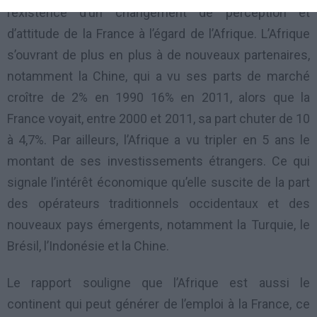
l’existence d’un changement de perception et
d’attitude de la France à l’égard de l’Afrique. L’Afrique
s’ouvrant de plus en plus à de nouveaux partenaires,
notamment la Chine, qui a vu ses parts de marché
croître de 2% en 1990 16% en 2011, alors que la
France voyait, entre 2000 et 2011, sa part chuter de 10
à 4,7%. Par ailleurs, l’Afrique a vu tripler en 5 ans le
montant de ses investissements étrangers. Ce qui
signale l’intérêt économique qu’elle suscite de la part
des opérateurs traditionnels occidentaux et des
nouveaux pays émergents, notamment la Turquie, le
Brésil, l’Indonésie et la Chine.
Le rapport souligne que l’Afrique est aussi le
continent qui peut générer de l’emploi à la France, ce