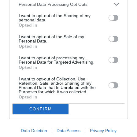
africains s’impliquant dans une configuration de la
Personal Data Processing Opt Outs
guerre froide aux côtés de l’une ou l’autre des
I want to opt-out of the Sharing of my
grandes puissances pour tirer parti de leur
personal data.
Opted In
compétition. Pour le président du capital-investisseur
PAI Partners, Lionel Zinsou, la France n’a
I want to opt-out of the Sale of my
Personal Data.
malheureusement pas suivi le rythme de la
Opted In
croissance africaine malgré que les échanges avec le
I want to opt-out of processing my
Personal Data for Targeted Advertising.
continent ont continuellement augmenté.
Opted In
I want to opt-out of Collection, Use,
L’Afrique, enjeu pour le développement de la France
Retention, Sale, and/or Sharing of my
Personal Data that Is Unrelated with the
Purposes for which it was collected.
En quête d’un élan économique, la France milite pour
Opted In
un nouveau modèle de partenariat économique avec
CONFIRM
l’Afrique. Le rapport publié à l’occasion du forum
économique franco africain de décembre 2013,
Data Deletion
Data Access
Privacy Policy
intitulé «
Pour un partenariat de l’avenir
», souligne