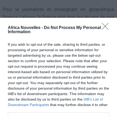
Pour le journaliste et enseignant en géopolitique
Francis Laloupo, la France doit tirer les leçons de ses
erreurs passées et de ses errements présents sur le
Africa Nouvelles -
Do Not Process My Personal
Information
continent qui, pour accélérer son développement, se
tourne plutôt vers les pays émergents. Là où certains
If you wish to opt-out of the sale, sharing to third parties, or
voient le recul de l’influence de la France en Afrique,
processing of your personal or sensitive information for
targeted advertising by us, please use the below opt-out
Francis Laloupo décèlerait plutôt une redéfinition des
section to confirm your selection. Please note that after your
relations politiques, économiques et culturelles de
opt-out request is processed you may continue seeing
Paris avec le continent, et «
plus précisément avec
interest-based ads based on personal information utilized by
us or personal information disclosed to third parties prior to
l’Afrique francophone
».
your opt-out. You may separately opt-out of the further
disclosure of your personal information by third parties on the
En effet, dès le milieu des années 1970, le système
IAB’s list of downstream participants. This information may
also be disclosed by us to third parties on the
IAB’s List of
de coopération mis en place à l’aune des
Downstream Participants
that may further disclose it to other
indépendances avait marqué ses limites, les pays
third parties.