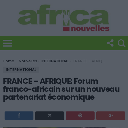
You are here:
Home
Nouvelles
INTERNATIONAL
FRANCE – AFRIQUE: Forum franco-africain sur un nouveau partenariat économique
INTERNATIONAL
FRANCE – AFRIQUE: Forum
franco-africain sur un nouveau
partenariat économique