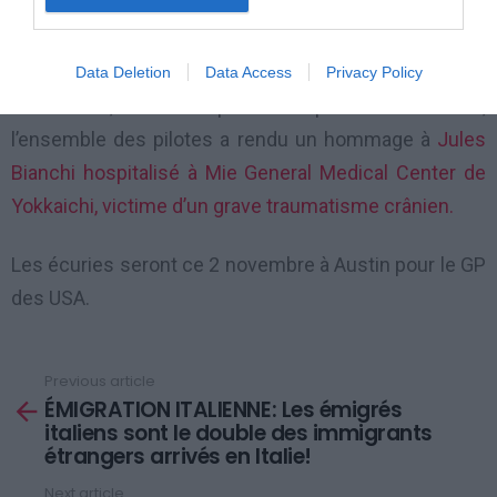
Mercedes-AMG de s’assurer définitivement la
première place mondial.
Data Deletion
Data Access
Privacy Policy
Par ailleurs, avant le départ de ce premier Grand Prix,
l’ensemble des pilotes a rendu un hommage à
Jules
Bianchi hospitalisé à Mie General Medical Center de
Yokkaichi, victime d’un grave traumatisme crânien.
Les écuries seront ce 2 novembre à Austin pour le GP
des USA.
Previous article
See
ÉMIGRATION ITALIENNE: Les émigrés
more
italiens sont le double des immigrants
étrangers arrivés en Italie!
Next article