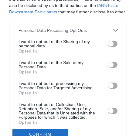
also be disclosed by us to third parties on the
IAB’s List of
championnat du monde de F1
. Parti en pole position
Downstream Participants
that may further disclose it to other
de ce premier Grand Prix de l’histoire de Russie, sous
third parties.
le regard du Président russe Vladimir Poutine, Lewis
Personal Data Processing Opt Outs
Hamilton a devancé son coéquipier chez Mercedes
I want to opt-out of the Sharing of my
Nico Rosberg. Le Finlandais Valtteri Bottas (Williams-
personal data.
Opted In
e
Mercedes) monte sur la 3
marche du podium. Les
McLaren de Jenson Button et Kevin Magnussen
I want to opt-out of the Sale of my
Personal Data.
complètent le top 5.
Opted In
I want to opt-out of processing my
Champion du monde 2008, Lewis Hamilton, grâce à
Personal Data for Targeted Advertising.
Opted In
e
e
cette 4
victoire de suite (la 9
de la saison) compte
I want to opt-out of Collection, Use,
désormais 17 points d’avance sur Rosberg, à trois
Retention, Sale, and/or Sharing of my
Personal Data that Is Unrelated with the
Grand prix de la fin du championnat.
Purposes for which it was collected.
Opted In
Au classement constructeur, ce doublé permet à
CONFIRM