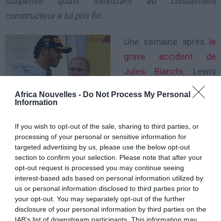
suspense quasi inexistant au classement
constructeur a lui pris fin.
Une semaine après
le
grave accident de
Jules Bianchi,
Lewis
Hamilton et ses
Africa Nouvelles -
Do Not Process My Personal
poursuivants au
Information
championnat du
If you wish to opt-out of the sale, sharing to third parties, or
monde de Formule 1 étaient en Russie pour le Grand
processing of your personal or sensitive information for
Prix de Sotchi. Un grand prix que le pilote britannique
targeted advertising by us, please use the below opt-out
section to confirm your selection. Please note that after your
de Mercedes à remporté, confortant un peu plus son
opt-out request is processed you may continue seeing
avance au classement. Le suspense quasi inexistant
interest-based ads based on personal information utilized by
au classement constructeur a lui pris fin. Lewis
us or personal information disclosed to third parties prior to
your opt-out. You may separately opt-out of the further
Hamilton a contrôlé de bout en bout la course pour
disclosure of your personal information by third parties on the
s’adjuger sa quatrième
victoire de suite au
IAB’s list of downstream participants. This information may