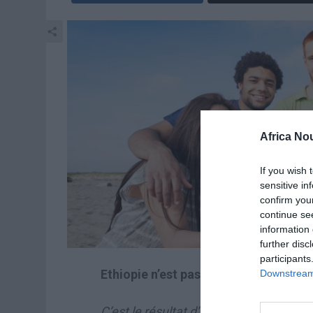
Africa No
If you wish 
sensitive in
confirm you
continue se
information 
further disc
participants
Ethiopie n’est pas utopie!
Downstream 
C’est le résultat d’un classement effec