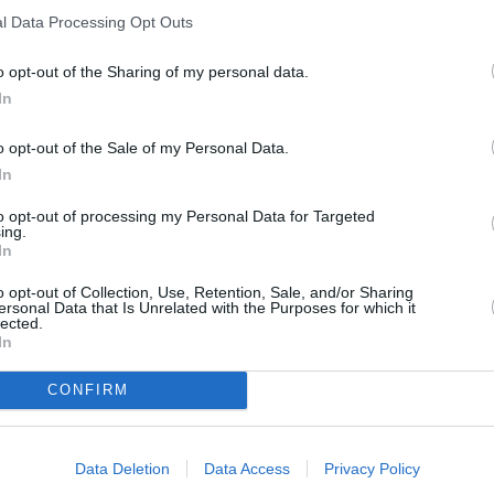
l Data Processing Opt Outs
ion européenne à but non lucratif. Ce choix a
ation de l’état des monuments de ce pays».
o opt-out of the Sharing of my personal data.
In
.000 visiteurs en 2013 contre 468.000 en
o opt-out of the Sale of my Personal Data.
tourisme a connu une importante progression
In
ères années en Ethiopie. Mais le pays est loin
to opt-out of processing my Personal Data for Targeted
 première destination touristique en Afrique,
ing.
In
aux 10.000 de visiteurs en Afrique du Sud et
.000 qui se sont rendus au Maroc en 2013.
o opt-out of Collection, Use, Retention, Sale, and/or Sharing
ersonal Data that Is Unrelated with the Purposes for which it
lected.
In
de « meilleure destination touristique », cette
’est pourtant pas le fait du hasard pour
CONFIRM
e tourisme et le commerce a voulu braquer les
’excellente conservation des monuments
Data Deletion
Data Access
Privacy Policy