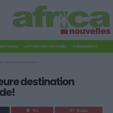
RNATIONAL
LETTRES DES LECTEURS
ÉVÉNEMENTS
leure destination touristique du monde!
leure destination
nde!
Pin
Share