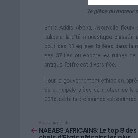
3e pièce du moteur d
Entre Addis Abeba, «Nouvelle fleur» 
Lalibela, la cité monastique classée 
pour ses 11 églises taillées dans la r
ses 37 îles ou encore les ruines de l
antique, l’offre est diversifiée.
Pour le gouvernement éthiopien, après l
3e principale pièce du moteur de la
2016, cette la croissance est estimée 
Previous article
See
NABABS AFRICAINS: Le top 8 des
more
chefs d’Etats africains les plus