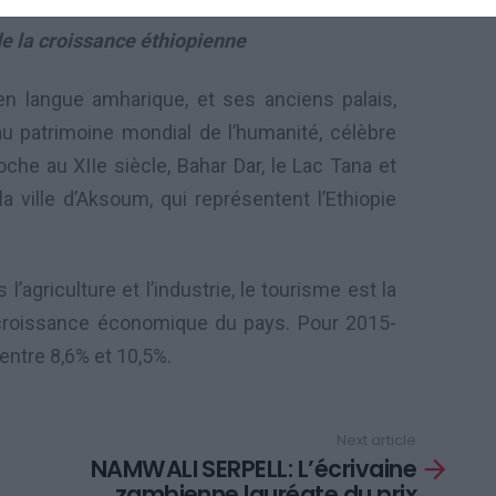
e la croissance éthiopienne
en langue amharique, et ses anciens palais,
au patrimoine mondial de l’humanité, célèbre
oche au XIIe siècle, Bahar Dar, le Lac Tana et
a ville d’Aksoum, qui représentent l’Ethiopie
’agriculture et l’industrie, le tourisme est la
 croissance économique du pays. Pour 2015-
entre 8,6% et 10,5%.
Next article
NAMWALI SERPELL: L’écrivaine
zambienne lauréate du prix