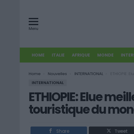
Menu
HOME
ITALIE
AFRIQUE
MONDE
INTE
You are here:
Home
Nouvelles
INTERNATIONAL
ETHIOPIE: Elue meil
INTERNATIONAL
ETHIOPIE: Elue meil
touristique du mo
Share
Tweet