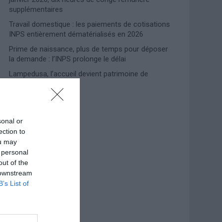
supplémentaires
Travail domestique : les paiements de cotisations
INPS entièrement dématérialisés en 2026
Prime de naissance, plus de temps pour déposer
la demande : l’INPS prolonge le délai
Lampedusa, l’accueil devient patrimoine de
l’humanité
Photoshoot Paris
sonal or
ection to
ou may
 personal
out of the
 downstream
B’s List of