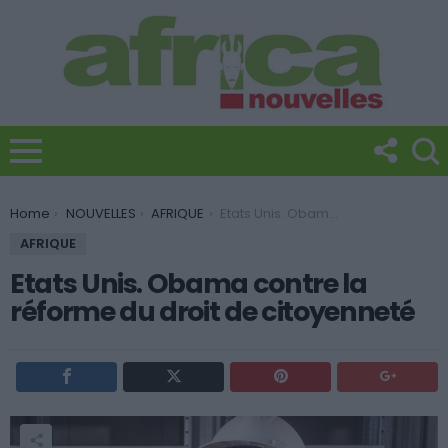
You are here:
Home
NOUVELLES
AFRIQUE
Etats Unis. Obama contre la réforme du droit de citoyenneté
AFRIQUE
Etats Unis. Obama contre la
réforme du droit de citoyenneté