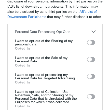
modification étaient quelques parlementaires
disclosure of your personal information by third parties on the
IAB’s list of downstream participants. This information may
républicains, guidés par le sénateur du South Carolina,
also be disclosed by us to third parties on the
IAB’s List of
Lindsay Graham.
Downstream Participants
that may further disclose it to other
third parties.
» Je suis au moins surpris qu’il existe un débat de
Personal Data Processing Opt Outs
cette nature, explique le porte-parole de la Maison
I want to opt-out of the Sharing of my
Blanche, Robert Gibbs, et qu’on parle de modifier un
personal data.
Opted In
amendement de la Constitution des Etats Unis encore
avant de nous mettre à discuter d’une réforme
I want to opt-out of the Sale of my
Personal Data.
organique de l’immigration ». » Je crois que le seul
Opted In
fait de parler de modifier la Constitution soit un
I want to opt-out of processing my
Personal Data for Targeted Advertising.
mouvement d’erreur » a conclu
Opted In
I want to opt-out of Collection, Use,
Retention, Sale, and/or Sharing of my
Previous article
Personal Data that Is Unrelated with the
See
Purposes for which it was collected.
Maroni : » Depuis le début de l’année,
more
Opted In