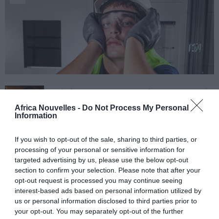
L’administration contre la proposition de
modification présentée par les
Africa Nouvelles -
Do Not Process My Personal
Information
républicains
If you wish to opt-out of the sale, sharing to third parties, or
WASHINGTON, 16 août 2010. L’ administration Obama
processing of your personal or sensitive information for
targeted advertising by us, please use the below opt-out
est décidément contraire à l’idée de réformer 14/o
section to confirm your selection. Please note that after your
amendement de la Constitution, sur la base à
opt-out request is processed you may continue seeing
considérer le citoyen américain n’importe qui, qui
interest-based ads based on personal information utilized by
us or personal information disclosed to third parties prior to
naitra sur le territoire des Etats Unis. À proposer la
your opt-out. You may separately opt-out of the further