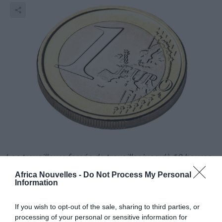
Les travailleurs forcés de travailler jusqu’à 10 heures
par jour, 6 jours par semaine pour même moins de
Africa Nouvelles -
Do Not Process My Personal
Information
400 euros par mois et un salaire horaire d’environ 1,28
euros.
If you wish to opt-out of the sale, sharing to third parties, or
processing of your personal or sensitive information for