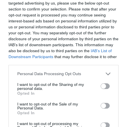
Cela s’est passé dans des entreprises de chaussures
targeted advertising by us, please use the below opt-out
section to confirm your selection. Please note that after your
à Empoli, dirigées par deux conjoints chinois, arrêtés
opt-out request is processed you may continue seeing
par la « Guardia di Finanza » ( Police financière) pour
interest-based ads based on personal information utilized by
us or personal information disclosed to third parties prior to
faillite frauduleuse, soustraction frauduleuse au
your opt-out. You may separately opt-out of the further
paiement des impôts et embauche au noir.
disclosure of your personal information by third parties on the
IAB’s list of downstream participants. This information may
also be disclosed by us to third parties on the
IAB’s List of
Selon les enquêtes, les travailleurs, pour la plupart
Downstream Participants
that may further disclose it to other
africains, la plupart des gambiens, ont été embauchés
third parties.
totalement au noir ou sous contrat formel à temps
Personal Data Processing Opt Outs
partiel, mais bossant ensuite 10 heures par jour, y
I want to opt-out of the Sharing of my
compris durant les jours de congés.
personal data.
Opted In
«
Dans le contrat de travail, c’est écrit que je travaille 2
I want to opt-out of the Sale of my
Personal Data.
heures par jour, de 9h à 11h mais en réalité, je travaille
Opted In
de 9h à 19h du lundi au samedi
« , aurait témoigné un
I want to opt-out of processing my
des travailleurs africains.