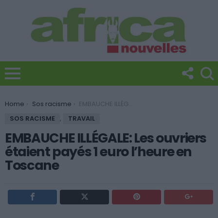
You are here:
Home
Sos racisme
EMBAUCHE ILLÉGALE: Les ouvriers étaient payés 1 euro l’heure en Toscane
SOS RACISME
,
TRAVAIL
EMBAUCHE ILLÉGALE: Les ouvriers
étaient payés 1 euro l’heure en
Toscane