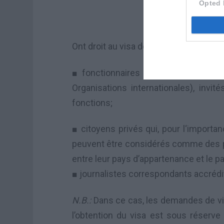
Opted 
Ont droit au visa de mission
les
:
■ fonctionnaires publics (
Gouvernem
Organisations internationales)
,
invité
fonctions;
■
citoyens privés qui,
pour l
‘importan
peuvent
être considérés comme
des 
entre leur pays
d’appartenance et
le p
■ j
ournalistes correspondants
accrédi
N.B.:
Dans ce cas,
les demandes de v
l’obtention du visa est sous réserv