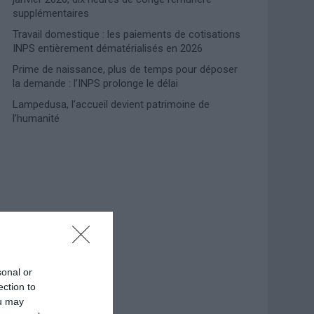
supplémentaires
Travail domestique : les paiements de cotisations
INPS entièrement dématérialisés en 2026
Prime de naissance, plus de temps pour déposer
la demande : l’INPS prolonge le délai
Lampedusa, l’accueil devient patrimoine de
l’humanité
Photoshoot Paris
sonal or
ection to
ou may