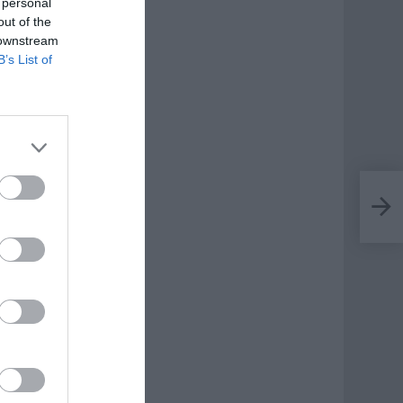
 personal
out of the
 downstream
B’s List of