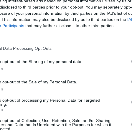
eing interest-based ads based on personal information utilized by us or
disclosed to third parties prior to your opt-out. You may separately opt-
losure of your personal information by third parties on the IAB’s list of
. This information may also be disclosed by us to third parties on the
IA
Participants
that may further disclose it to other third parties.
l Data Processing Opt Outs
o opt-out of the Sharing of my personal data.
In
o opt-out of the Sale of my Personal Data.
In
to opt-out of processing my Personal Data for Targeted
ing.
In
r d’entrer
pour un séjour de courte ou longue
fonctions
politiques, gouvernemental
es
ou
o opt-out of Collection, Use, Retention, Sale, and/or Sharing
ersonal Data that Is Unrelated with the Purposes for which it
lected.