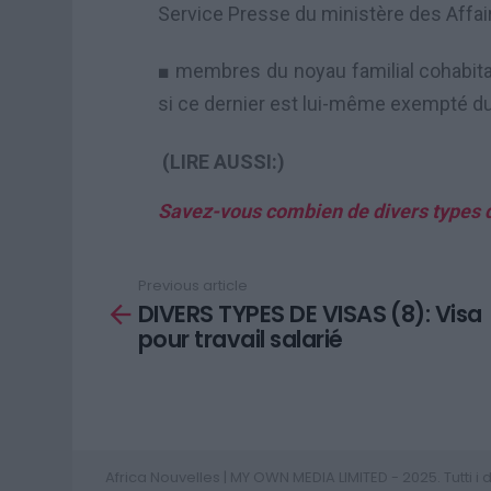
Service Presse du ministère
des
Affai
■
membres du noyau familial cohabitan
si ce dernier est lui-même exempté du
(LIRE AUSSI:)
Savez-vous combien de divers types de
Previous article
See
DIVERS TYPES DE VISAS (8): Visa
more
pour travail salarié
Africa Nouvelles | MY OWN MEDIA LIMITED - 2025. Tutti i diri