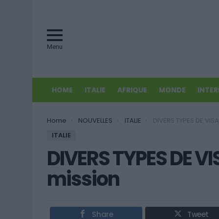
Menu
HOME
ITALIE
AFRIQUE
MONDE
INTE
You are here:
Home
NOUVELLES
ITALIE
DIVERS TYPES DE VISAS (9)
ITALIE
DIVERS TYPES DE VI
mission
Share
Tweet