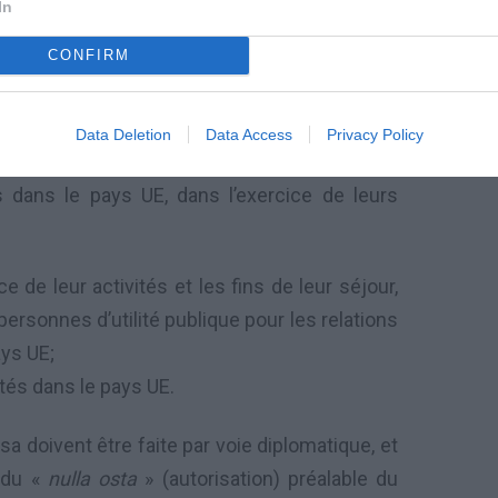
In
CONFIRM
Data Deletion
Data Access
Privacy Policy
ent,
Administrations ou organismes
publics,
s dans le pays UE,
dans l’exercice de
leurs
ce de leur
activités
et les fins
de leur séjour,
personnes d’utilité publique
pour les
relations
ays UE;
tés dans le pays UE
.
isa
doivent être faite
par voie diplomatique,
et
e du «
nulla osta
» (autorisation)
préalable du