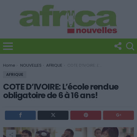
You are here:
Home
NOUVELLES
AFRIQUE
COTE D’IVOIRE: L’école rendue obligatoire de 6 à 16 ans!
AFRIQUE
COTE D’IVOIRE: L’école rendue
obligatoire de 6 à 16 ans!