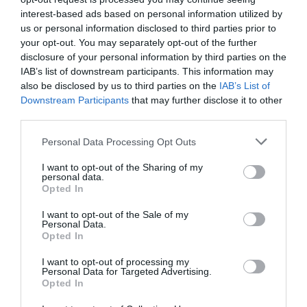
interest-based ads based on personal information utilized by
Cette ordonnance devra préciser également les
us or personal information disclosed to third parties prior to
modes de passage à l’intérieur des cycles du primaire
your opt-out. You may separately opt-out of the further
et les moyens de réintégrer les enfants qui ont quitté
disclosure of your personal information by third parties on the
IAB’s list of downstream participants. This information may
le système éducatif. Cependant, reconnaît Alassane
also be disclosed by us to third parties on the
IAB’s List of
Ouattara, le succès de la politique de scolarisation
Downstream Participants
that may further disclose it to other
third parties.
obligatoire ne sera garanti que si les familles y sont
pleinement associées et se l’approprient. Il s’agira
Personal Data Processing Opt Outs
donc pour le gouvernement de faire en sorte que les
I want to opt-out of the Sharing of my
personal data.
familles adhèrent volontairement à ce programme à
Opted In
travers une campagne d’informations et de
I want to opt-out of the Sale of my
sensibilisation de proximité adaptée avec l’implication
Personal Data.
Opted In
des relais administratifs et politiques, ainsi que des
I want to opt-out of processing my
leaders d’opinions.
Personal Data for Targeted Advertising.
Opted In
Le Président de la République a enfin souhaité qu’il