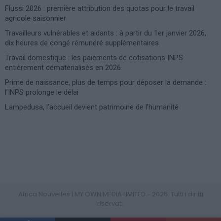
Flussi 2026 : première attribution des quotas pour le travail
agricole saisonnier
Travailleurs vulnérables et aidants : à partir du 1er janvier 2026,
dix heures de congé rémunéré supplémentaires
Travail domestique : les paiements de cotisations INPS
entièrement dématérialisés en 2026
Prime de naissance, plus de temps pour déposer la demande :
l’INPS prolonge le délai
Lampedusa, l’accueil devient patrimoine de l’humanité
Photoshoot Paris
Africa Nouvelles | MY OWN MEDIA LIMITED - 2025. Tutti i diritti
riservati.
PRIVACY POLICY