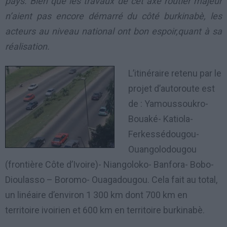
pays. Bien que les travaux de cet axe routier majeur
n’aient pas encore démarré du côté burkinabè, les
acteurs au niveau national ont bon espoir,quant à sa
réalisation.
L’itinéraire retenu par le
projet d’autoroute est
de : Yamoussoukro-
Bouaké- Katiola-
Ferkessédougou-
Ouangolodougou
(frontière Côte d’Ivoire)- Niangoloko- Banfora- Bobo-
Dioulasso – Boromo- Ouagadougou. Cela fait au total,
un linéaire d’environ 1 300 km dont 700 km en
territoire ivoirien et 600 km en territoire burkinabè.