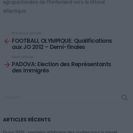
agropastorales de l’hinterland vers le littoral
atlantique.
Previous article
See
FOOTBALL OLYMPIQUE: Qualifications
more
aux JO 2012 – Demi-finales
Next article
PADOVA: Election des Représentants
des immigrés
SEARCH
FOR:
ARTICLES RÉCENTS
Flussi 2026 : première attribution des quotas pour le travail