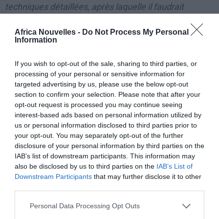
techniques détaillées, après laquelle il faudrait
attendre 12 à 18 mois pour finaliser certains aspects.
Africa Nouvelles -
Do Not Process My Personal
Ce sera donc vers début 2015 que la construction
Information
pourra démarrer
», déclare Yentéma Ousmane Yonli de
If you wish to opt-out of the sale, sharing to third parties, or
la Direction des Ouvrages d’Art (DGOA), expliquant que
processing of your personal or sensitive information for
la construction se fera par séquences.
targeted advertising by us, please use the below opt-out
section to confirm your selection. Please note that after your
«
On pourra commencer par Ouagadougou à
opt-out request is processed you may continue seeing
interest-based ads based on personal information utilized by
Koudougou. Ensuite Koudougou-Boromo, ainsi de
us or personal information disclosed to third parties prior to
suite
», a-t-il indiqué avant de souligner que le délai
your opt-out. You may separately opt-out of the further
disclosure of your personal information by third parties on the
d’exécution d’une route de ce genre est de un an pour
IAB’s list of downstream participants. This information may
100 Km de bitume.
also be disclosed by us to third parties on the
IAB’s List of
Downstream Participants
that may further disclose it to other
«
Comme nous avons à peu près 400 Km de route
third parties.
entre Ouagadougou et Bobo-Dioulasso, il faut
Personal Data Processing Opt Outs
compter au moins quatre ans pour l’exécution des