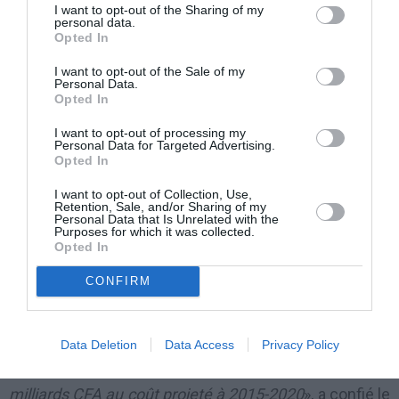
travaux de construction. En définitive, c’est à l’horizon
I want to opt-out of the Sharing of my
personal data.
2020-2022 qu’on pourrait disposer peut-être, de
Opted In
linéaire totalement fait entre Bobo-Dioulasso et
I want to opt-out of the Sale of my
Personal Data.
Ouagadougou, si tout se passe normalement. Après
Opted In
cette tranche de l’autoroute, il faudra attaquer l’autre
I want to opt-out of processing my
partie qui part de Bobo-Dioulasso à la frontière
Personal Data for Targeted Advertising.
Opted In
ivoirienne
».
I want to opt-out of Collection, Use,
Retention, Sale, and/or Sharing of my
Le coût kilométrique d’une autoroute devrait tourner
Personal Data that Is Unrelated with the
Purposes for which it was collected.
autour de 2 milliards CFA le km.
Opted In
CONFIRM
«
Pour les 400 km entre Ouagadougou et Bobo-
Dioulasso on se retrouve avec 800 milliards CFA. Et il
va rester les 200 km qui séparent Bobo-Dioulasso de
Data Deletion
Data Access
Privacy Policy
la frontière ivoirienne. Donc le total devra faire 1 200
milliards CFA au coût projeté à 2015-2020
», a confié le