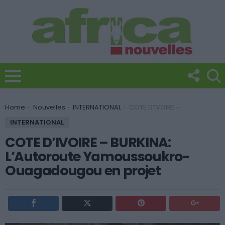
You are here:
Home
Nouvelles
INTERNATIONAL
COTE D’IVOIRE – BURKINA: L’Autoroute Yamoussoukro-Ouagadougou en projet
INTERNATIONAL
COTE D’IVOIRE – BURKINA:
L’Autoroute Yamoussoukro-
Ouagadougou en projet