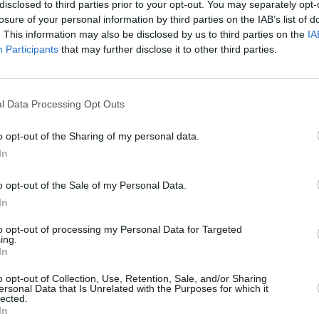
disclosed to third parties prior to your opt-out. You may separately opt-
tivement sécurisé, les défis ne restent pas
losure of your personal information by third parties on the IAB’s list of
. This information may also be disclosed by us to third parties on the
IA
 fait que le petit caillou dans le soulier
Participants
that may further disclose it to other third parties.
de l’insécurité qui, depuis les malheureux
s avancées de la Commission vérité,
l’ancien Premier ministre Charles Konan Banny.
l Data Processing Opt Outs
o opt-out of the Sharing of my personal data.
a défense et de la sécurité, des mesures
In
o opt-out of the Sale of my Personal Data.
ice militaire, dirigée par le comzone Zakaria
In
to opt-out of processing my Personal Data for Targeted
ing.
In
achat des armes en circulation;
o opt-out of Collection, Use, Retention, Sale, and/or Sharing
ersonal Data that Is Unrelated with the Purposes for which it
tes;
lected.
In