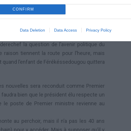
ans les casernes pour remonter le moral de la
CONFIRM
our «ceinturer» le pays.
Data Deletion
Data Access
Privacy Policy
e derechef la question de l’avenir politique du
raison tiennent la route pour l’heure, mais
nt quand l’enfant de Férékéssedougou quittera
ces nouvelles sera reconduit comme Premier
l faudra bien que le président élu respecte un
e le poste de Premier ministre revienne au
onte au perchoir, mais il n’a pas les 40 ans
rochain) pour y accéder. Mais à supposer qu’il y