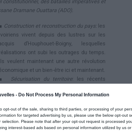
 constitutionnel, des batailles impératives et
assane Dramane Ouattara (ADO).
■
Construction et reconstruction du pays:
les
Ivoiriens vivent depuis des lustres sur les
acquis d’Houphouet-Boigny, lesquelles
réalisations ont subi les outrages du temps.
Ils veulent maintenant une autre révolution
économique et un bien-être ici et maintenant.
■
Sécurisation du territoire
: les récents
où un 4ème Burkinabè a été tué le 9 janvier)
uvelles -
Do Not Process My Personal Information
ont autant de piqûres de rappel que l’insécurité
to opt-out of the sale, sharing to third parties, or processing of your per
voir
: l’attelage ADO-Soro tient mais tôt ou tard
formation for targeted advertising by us, please use the below opt-out s
r selection. Please note that after your opt-out request is processed y
eing interest-based ads based on personal information utilized by us or