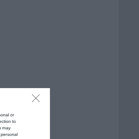
sonal or
ection to
ou may
 personal