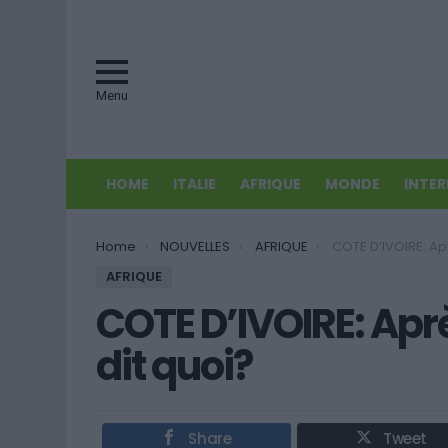
Menu
HOME
ITALIE
AFRIQUE
MONDE
INTE
You are here:
Home
NOUVELLES
AFRIQUE
COTE D’IVOIRE: Après les 
AFRIQUE
COTE D’IVOIRE: Aprè
dit quoi?
Share
Tweet