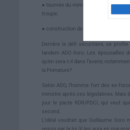
● tournée du ministre de la Défense d
troupe;
● construction de 9 camps militaires p
Derrière le défi sécuritaire, se profil
tandem ADO-Soro. Les épousailles de 
qu’en sera-t-il dans l’avenir, notamme
la Primature?
Selon ADO, l’homme fort des ex-for
ministre après ces législatives. Mais i
jour le pacte RDR/PDCI, qui veut qu
second.
L’idéal voudrait que Guillaume Soro m
requis par la loi (il les aura en mai p