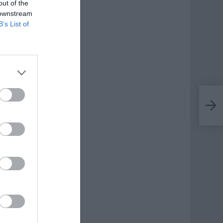
out of the
 downstream
B’s List of