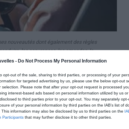
erses nouveautés dont également des règles
conduire, les assurances, les amendes, la
n de nouveau en ce qui concerne la vignette
uvelles -
Do Not Process My Personal Information
to opt-out of the sale, sharing to third parties, or processing of your per
formation for targeted advertising by us, please use the below opt-out s
NETTE AUTO
r selection. Please note that after your opt-out request is processed y
eing interest-based ads based on personal information utilized by us or
erne la vignette automobile. En général, les
disclosed to third parties prior to your opt-out. You may separately opt-
losure of your personal information by third parties on the IAB’s list of
ont les mois d’avril, d’août et de décembre,
. This information may also be disclosed by us to third parties on the
IA
gion. Il y a les 30 jours suivants pour
Participants
that may further disclose it to other third parties.
expire en avril, vous pouvez payer d’ici mai.