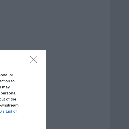
sonal or
ection to
ou may
 personal
out of the
 downstream
B’s List of