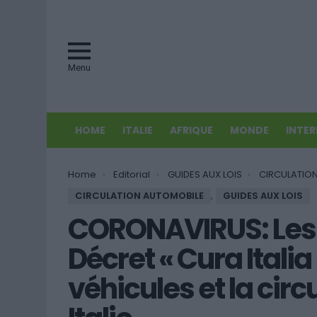
Menu
HOME
ITALIE
AFRIQUE
MONDE
INTE
You are here:
Home
Editorial
GUIDES AUX LOIS
CIRCULATIO
CIRCULATION AUTOMOBILE
,
GUIDES AUX LOIS
CORONAVIRUS: Les
Décret « Cura Italia
véhicules et la cir