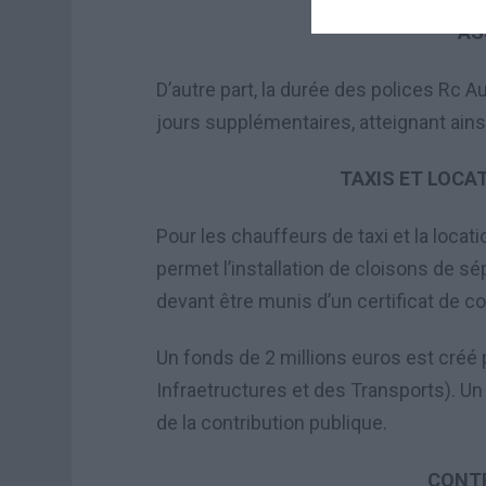
AS
D’autre part, la durée des polices Rc 
jours supplémentaires, atteignant ainsi
TAXIS ET LOCA
Pour les chauffeurs de taxi et la locati
permet l’installation de cloisons de sé
devant être munis d’un certificat de co
Un fonds de 2 millions euros est créé
Infraetructures et des Transports). Un
de la contribution publique.
CONT