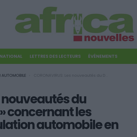
RNATIONAL
LETTRES DES LECTEURS
ÉVÉNEMENTS
N AUTOMOBILE
CORONAVIRUS: Les nouveautés du Décret « Cura Italia » concernant les véhicules et la circulation automobile en Italie
 nouveautés du
 » concernant les
culation automobile en