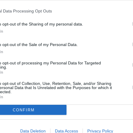
 DE CONDUIRE
l Data Processing Opt Outs
o opt-out of the Sharing of my personal data.
té prolongée, mais la prolongation a des
In
it: « En tant que permis de conduire tous les
utorisations et actes de droit de toute
o opt-out of the Sale of my Personal Data.
In
/2020 et le 15/04/2020 restent valables
to opt-out of processing my Personal Data for Targeted
ing.
In
me pièce d’identité, s’il a expiré ou expire le
o opt-out of Collection, Use, Retention, Sale, and/or Sharing
 jusqu’au 21/08/2020.
ersonal Data that Is Unrelated with the Purposes for which it
lected.
In
ISION AUTO
CONFIRM
ia » concerne la révision des véhicules. Le
qu’au 31/10/2020.
Data Deletion
Data Access
Privacy Policy