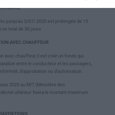
SURANCE
Auto jusqu’au 3/07/ 2020 est prolongée de 15
 un total de 30 jours.
TION AVEC CHAUFFEUR
on avec chauffeur, il est créé un fonds qui
paration entre le conducteur et les passagers,
nformité, d’approbation ou d’autorisation.
 pour 2020 au MIT (Ministère des
 décret ultérieur fixera le montant maximum
RAVENTIONS