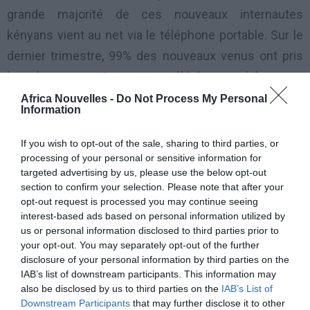
grande majorité de ces nouveaux internautes
kényans vient au net via le téléphone portable. Sur le
dernier trimestre, 99% des nouveaux venus ont pris
leur abonnement internet sur téléphone mobile.
Africa Nouvelles -
Do Not Process My Personal
Information
Selon l’autorité de régulation, cette croissance est liée
à deux choses : l’agressivité commerciale des
If you wish to opt-out of the sale, sharing to third parties, or
opérateurs qui proposent des formules à coût très
processing of your personal or sensitive information for
targeted advertising by us, please use the below opt-out
réduit, mais aussi un intérêt croissant des Kényans
section to confirm your selection. Please note that after your
pour l’usage d’internet.
opt-out request is processed you may continue seeing
interest-based ads based on personal information utilized by
us or personal information disclosed to third parties prior to
Les Kényans font un usage relativement important du
your opt-out. You may separately opt-out of the further
M-Banking, le porte-monnaie électronique. Le M-
disclosure of your personal information by third parties on the
Banking permet de transférer de l’argent, de payer des
IAB’s list of downstream participants. This information may
also be disclosed by us to third parties on the
IAB’s List of
factures avec son téléphone portable, et au Kenya, il a
Downstream Participants
that may further disclose it to other