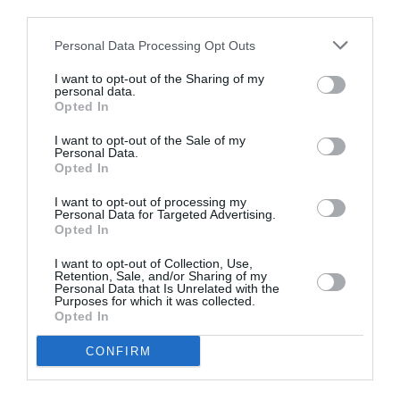
atteint un plus haut historique l’année dernière: 1,5
third parties.
milliards de shillings kényans ont transité par
Personal Data Processing Opt Outs
téléphone l’an dernier, environ 14 millions d’euros. Le
I want to opt-out of the Sharing of my
Kenya est l’un des pays au monde où ce M-Banking
personal data.
Opted In
est le plus développé, avec notamment un système
qui est leader, le système M-Pesa. Pesa veut dire
I want to opt-out of the Sale of my
Personal Data.
«argent» en swahili, la principale langue du Kenya.
Opted In
I want to opt-out of processing my
Les réseaux sociaux aussi ont beaucoup de succès
Personal Data for Targeted Advertising.
Opted In
au Kenya 2 millions d’utilisateurs réguliers de
I want to opt-out of Collection, Use,
Facebook. Le Kenya est classé comme 7e pays
Retention, Sale, and/or Sharing of my
Personal Data that Is Unrelated with the
d’Afrique pour le nombre d’utilisateurs de Facebook.
Purposes for which it was collected.
Opted In
Et dans ce contexte de croissance de l’internet
CONFIRM
mobile, il y a toute une série d’applications qui se
développent aussi. Le Kenya a par exemple repris le