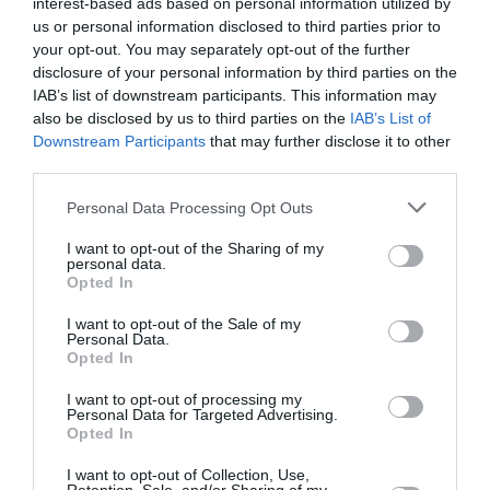
interest-based ads based on personal information utilized by
République du Biafra en I967, disant que le temps
us or personal information disclosed to third parties prior to
était venu pour les Igbos d’avoir leur propre
your opt-out. You may separately opt-out of the further
disclosure of your personal information by third parties on the
République.
IAB’s list of downstream participants. This information may
also be disclosed by us to third parties on the
IAB’s List of
Il a fallu près de 3 ans au Gouvernement nigérian pour
Downstream Participants
that may further disclose it to other
third parties.
battre brutalement les séparatistes.
Personal Data Processing Opt Outs
Une déclaration publiée par les « Indigènes du Biafra »
I want to opt-out of the Sharing of my
à Rome, dénonce que plus de « 3,5 millions d’inermes
personal data.
Opted In
civils Biafrais furent massacrés par les Autorités
I want to opt-out of the Sale of my
nigérianes », durant la guerre. Depuis la fin de la
Personal Data.
Opted In
guerre, l’organisation dénonce également que plus
d’un million de civils ont été tués, toujours par les
I want to opt-out of processing my
Personal Data for Targeted Advertising.
Autorités nigérianes.
Opted In
I want to opt-out of Collection, Use,
Les participants à la manifestation avaient des