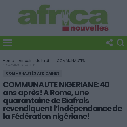
You are here:
Home
Africains de la diaspora
COMMUNAUTÉS AFRICAINES
COMMUNAUTE NIGERIANE: 40 ans après! A Rome, une quarantaine de Biafrais revendiquent l’indépendance de la Fédération nigériane!
COMMUNAUTÉS AFRICAINES
COMMUNAUTE NIGERIANE: 40
ans après! A Rome, une
quarantaine de Biafrais
revendiquent l’indépendance de
la Fédération nigériane!