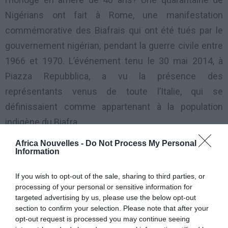
Nigérians ont fait à Rome, une manifestation
commémorative des Biafrais qui ont été tués par le
gouvernement nigérian, pendant la guerre civile entre
1966 et 1970. L’événement tenu le 30 mai 2014, à
Piazza Repubblica, a vu la présence des
représentants venus de toute l’Italie, qui se
définissaient comme appartenant à la population
indigène du Biafra.
Africa Nouvelles -
Do Not Process My Personal
L’objectif de la manifestation était la commémoration
Information
de ce qui a été baptisé comme le « Jour du Biafra: 30
If you wish to opt-out of the sale, sharing to third parties, or
mai ».
processing of your personal or sensitive information for
targeted advertising by us, please use the below opt-out
C’est en effet la date à laquelle, le regretté leader Igbo,
section to confirm your selection. Please note that after your
opt-out request is processed you may continue seeing
Dim Chukwuemeka Odumegwu-Ojukwu, déclara la