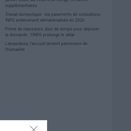
supplémentaires
Travail domestique : les paiements de cotisations
INPS entièrement dématérialisés en 2026
Prime de naissance, plus de temps pour déposer
la demande : l’INPS prolonge le délai
Lampedusa, l’accueil devient patrimoine de
l’humanité
Photoshoot Paris