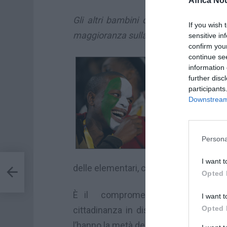
Africa No
Gli altri bambini dovranno prima freq
If you wish 
maggioranza sulla riforma. Ecco com’è
sensitive in
confirm you
continue se
I ba
information 
se 
further disc
participants
sogg
Downstream 
di 
bamb
dodi
Persona
cicl
I want t
delle elementari, concluderle positiva
Opted 
È il compromesso trovato all’inte
I want t
Opted 
cittadinanza in discussione alla Camer
l’hanno la metà degli stranieri in Italia