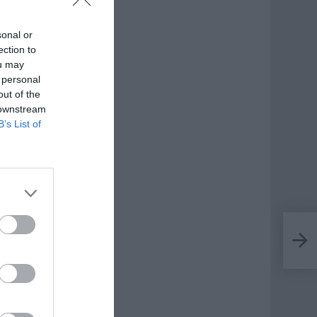
sonal or
ection to
ou may
 personal
out of the
 downstream
B’s List of