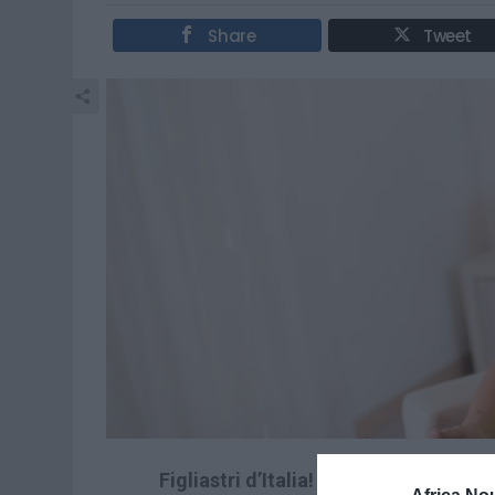
Share
Tweet
Figliastri d’Italia!