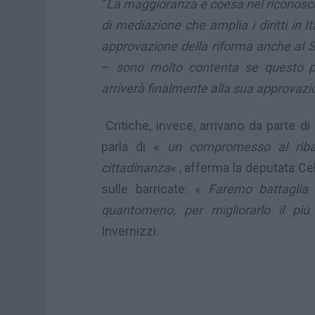
“
La maggioranza è coesa nel riconoscer
di mediazione che amplia i diritti in I
approvazione della riforma anche al 
–
sono molto contenta se questo p
arriverà finalmente alla sua approvazi
Critiche, invece, arrivano da parte d
parla di «
un compromesso al riba
cittadinanza
« , afferma la deputata C
sulle barricate: «
Faremo battaglia 
quantomeno, per migliorarlo il più 
Invernizzi.