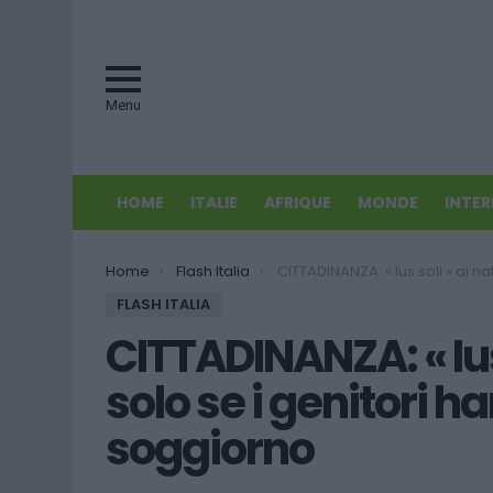
Menu
HOME
ITALIE
AFRIQUE
MONDE
INTE
You are here:
Home
Flash Italia
CITTADINANZA: « Ius soli » ai nati in Italia solo se i genitori hanno la car
FLASH ITALIA
CITTADINANZA: « Ius s
solo se i genitori h
soggiorno