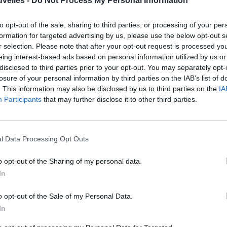
uvelles -
Do Not Process My Personal Information
uentare le scuole elementari. L’intesa della
to opt-out of the sale, sharing to third parties, or processing of your per
 cambiato il testo in Commissione.
formation for targeted advertising by us, please use the below opt-out s
r selection. Please note that after your opt-out request is processed y
eing interest-based ads based on personal information utilized by us or
mbini nati in Italia saranno subito italiani solo
disclosed to third parties prior to your opt-out. You may separately opt-
i genitori hanno il permesso di soggiorno per
losure of your personal information by third parties on the IAB’s list of
. This information may also be disclosed by us to third parties on the
IA
iornanti di lungo periodo, la cosiddetta carta
Participants
that may further disclose it to other third parties.
soggiorno. Altrimenti, così come gli altri
ini non nati in Itali ma arrivati qui entro i
ci anni, dovranno prima frequentare uno o più
l Data Processing Opt Outs
i scolastici per almeno 5 anni e, se si tratta
o opt-out of the Sharing of my personal data.
mente.
In
rno della maggioranza sulla riforma della
o opt-out of the Sale of my Personal Data.
In
a. I « paletti » della carta di soggiorno (ce
) e delle scuole elementari sono stati inseriti da