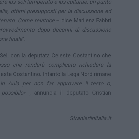
e ius soli temperato e ius culturae, un punto
talia, ottimi presupposti per la discussione ed
Senato. Come relatrice
– dice Marilena Fabbri
rovvedimento dopo decenni di discussione
one finale
”.
i Sel, con la deputata Celeste Costantino che
sso che renderà complicato richiedere la
eleste Costantino. Intanto la Lega Nord rimane
in Aula per non far approvare il testo o,
possibile
« , annuncia il deputato Cristian
Stranieriinitalia.it