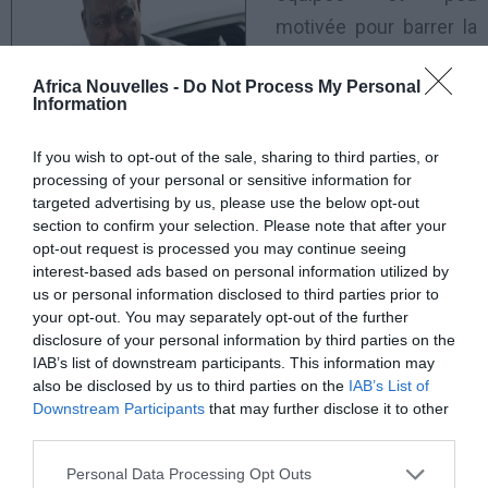
motivée pour barrer la
route à la rébellion, le
Africa Nouvelles -
Do Not Process My Personal
chef de l’Etat ne peut
Information
même pas activer le
fameux accord de
If you wish to opt-out of the sale, sharing to third parties, or
processing of your personal or sensitive information for
défense qui avait
targeted advertising by us, please use the below opt-out
longtemps servi à la France de sauver des régimes
section to confirm your selection. Please note that after your
opt-out request is processed you may continue seeing
africains en décrépitude.
interest-based ads based on personal information utilized by
us or personal information disclosed to third parties prior to
Son appel à François Hollande a reçu une réponse
your opt-out. You may separately opt-out of the further
disclosure of your personal information by third parties on the
sèche et sans ambages. «
La France va intervenir pour
IAB’s list of downstream participants. This information may
protéger ses ressortissants et ses intérêts et non pour
also be disclosed by us to third parties on the
IAB’s List of
sauver un régime.
», a martelé en substance le
Downstream Participants
that may further disclose it to other
third parties.
président français. Et lorsqu’il ajoute que «
ce temps
est révolu
», la réponse de «l’ami français» sonne
Personal Data Processing Opt Outs