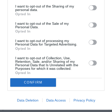
comme le chant du cygne pour un président
I want to opt-out of the Sharing of my
personal data.
centrafricain désormais pris dans l’étau d’une
Opted In
rébellion plus que sûre d’elle-même. Mais la solution à
I want to opt-out of the Sale of my
la crise centrafricaine consiste-t-elle à laisser les
Personal Data.
Opted In
rebelles mettre fin au règne calamiteux de Bozizé?
I want to opt-out of processing my
Personal Data for Targeted Advertising.
On comprend que François Hollande ne veuille pas
Opted In
répéter des errements du passé qui ont éclaboussé
I want to opt-out of Collection, Use,
Retention, Sale, and/or Sharing of my
l’image de la France. Mais l’alternance politique et la
Personal Data that Is Unrelated with the
Purposes for which it was collected.
démocratie dont rêve l’Afrique ne peuvent advenir à
Opted In
n’importe quel prix. Surtout pas au bout d’une rébellion
CONFIRM
aussi forte soit-elle face à un régime qui n’a rien fait
pour crédibiliser les institutions de la République. Il
sauver la Centrafrique à la fois de Bozizé et d’un autre
Data Deletion
Data Access
Privacy Policy
pouvoir qui s’installe par la force des armes. Cela,