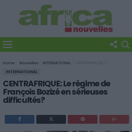
You are here:
Home
Nouvelles
INTERNATIONAL
CENTRAFRIQUE: Le régime de François Bozizé en sérieuses difficultés?
INTERNATIONAL
CENTRAFRIQUE: Le régime de
François Bozizé en sérieuses
difficultés?