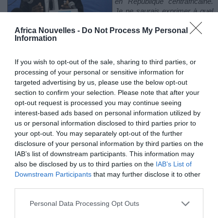
en République centrafricaine.
Je ne saurais exprimer à quel
point je suis angoissé, en
Africa Nouvelles -
Do Not Process My Personal
colère et honteux concernant
Information
ces informations répétées d’abus et d’exploitation sexuels
commis par des troupes de l’ONU au cours de ces dernières
années. Lorsque l’ONU déploie des Casques bleus, nous le
If you wish to opt-out of the sale, sharing to third parties, or
faisons pour protéger les personnes les plus vulnérables de la
processing of your personal or sensitive information for
planète dans les lieux les plus pauvres de la planète. Je ne
targeted advertising by us, please use the below opt-out
tolèrerai aucune action susceptible de pousser les gens à passer
section to confirm your selection. Please note that after your
de la confiance à la peur. Ceux qui travaillent pour les Nations
opt-out request is processed you may continue seeing
Unies doivent respecter nos idéaux les plus élevés
», a dit M.
interest-based ads based on personal information utilized by
Ban.
us or personal information disclosed to third parties prior to
your opt-out. You may separately opt-out of the further
Le Secrétaire général a déclaré que toute allégation devait faire
disclosure of your personal information by third parties on the
l’objet d’une enquête complète, rappelant qu’il avait nommé un
IAB’s list of downstream participants. This information may
groupe indépendant externe de haut niveau pour étudier les
also be disclosed by us to third parties on the
IAB’s List of
informations sur ces abus en République centrafricaine et sur la
Downstream Participants
that may further disclose it to other
manière dont l’Organisation a réagi et qu’il attendait de recevoir
ses conclusions bientôt. Il a indiqué qu’il avait «
accepté la
third parties.
démission
» de son Représentant spécial Babacar Gaye, chef de
Personal Data Processing Opt Outs
la MINUSCA, à qui il a rendu hommage pour ses efforts en faveur
de la paix et de la réconciliation en République centrafricaine,