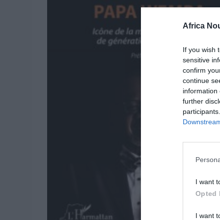
Africa No
If you wish 
sensitive in
confirm you
continue se
information 
further disc
participants
Downstream 
Persona
I want t
Opted 
I want t