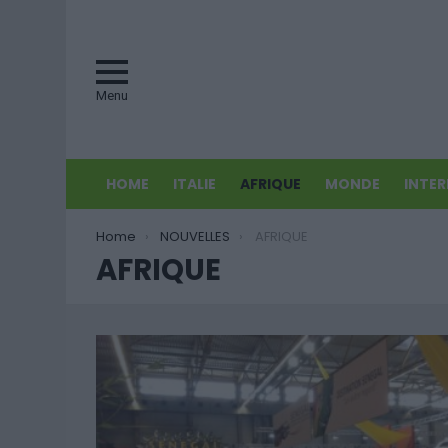
Menu
HOME
ITALIE
AFRIQUE
MONDE
INTE
You are here:
Home
NOUVELLES
AFRIQUE
AFRIQUE
MORE
STORIES