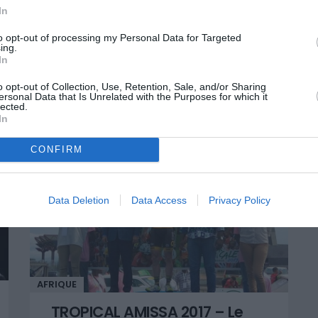
In
to opt-out of processing my Personal Data for Targeted
ing.
In
o opt-out of Collection, Use, Retention, Sale, and/or Sharing
ersonal Data that Is Unrelated with the Purposes for which it
lected.
In
CONFIRM
Data Deletion
Data Access
Privacy Policy
AFRIQUE
TROPICAL AMISSA 2017 – Le