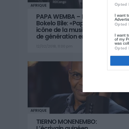
Opted 
AFRIQUE
PAPA WEMBA – Livre de Didier
I want 
Advertis
Bokelo Bile: «Papa Wemba,
Opted 
icône de la musique africaine,
de génération en génération»
I want t
of my P
was col
12/02/2018, 11:00 pm
Opted 
AFRIQUE
TIERNO MONENEMBO:
L’écrivain guinéen