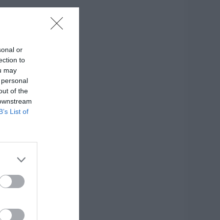
sonal or
ection to
ou may
 personal
out of the
 downstream
B’s List of