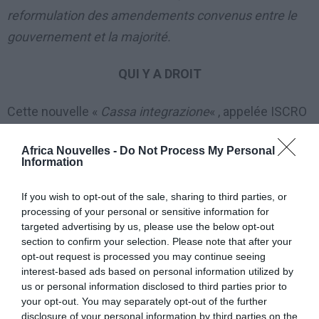
reformulation des amendements convenus entre le
gouvernement et la majorité.
QUI Y A DROIT
Cette nouvelle «
Cassa integrazione
« , appelée ISCRO
(Indemnité Extraordinaire de Continuité de Revenu et
Africa Nouvelles -
Do Not Process My Personal
d’Opération) est destinée aux travailleurs auto-
Information
employés:
If you wish to opt-out of the sale, sharing to third parties, or
travailleurs indépendants («
lavoratori
processing of your personal or sensitive information for
targeted advertising by us, please use the below opt-out
autonomi
« ):;
section to confirm your selection. Please note that after your
«
partita IVA
» (titulaires de numéro de TVA);
opt-out request is processed you may continue seeing
interest-based ads based on personal information utilized by
professions libres.
us or personal information disclosed to third parties prior to
your opt-out. You may separately opt-out of the further
MONTANT ET DUREE
disclosure of your personal information by third parties on the