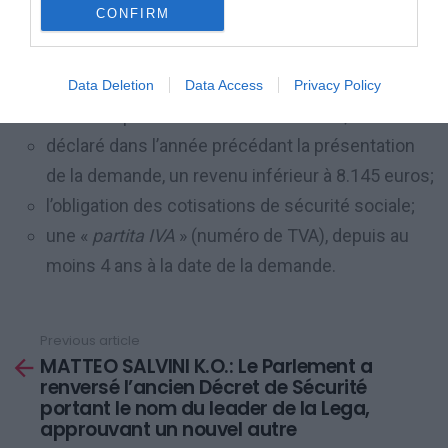
CONFIRM
précédant la présentation de la demande,
inférieur à 50% du revenu moyen de travail
indépendant réalisé dans les 3 années précédant
Data Deletion
Data Access
Privacy Policy
l’année la présentation de la demande;
déclaré dans l’année précédant la présentation
de la demande, un revenu inférieur à 8.145 euros;
l’obligation des cotisations de sécurité sociale;
une «
partita IVA
» (numéro de TVA), depuis au
moins 4 ans à la date de la demande.
Previous article
See
MATTEO SALVINI K.O.: Le Parlement a
more
renversé l’ancien Décret de Sécurité
portant le nom du leader de la Lega,
approuvant un nouvel autre