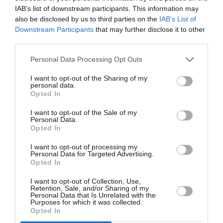
IAB’s list of downstream participants. This information may
also be disclosed by us to third parties on the
IAB’s List of
La «
Cassa integrazione
» sera d’un minimum de 250 €
Downstream Participants
that may further disclose it to other
à un maximum de 800 €, pour le triennat (période de
third parties.
trois ans) 2021-2023.
Personal Data Processing Opt Outs
CONDITIONS A REMPLIR
I want to opt-out of the Sharing of my
personal data.
Opted In
L’ISCRO est reconnu, sur demande, aux sujets qui
I want to opt-out of the Sale of my
remplissent les conditions suivantes, c’est-à-dire,
Personal Data.
Opted In
avoir:
I want to opt-out of processing my
Personal Data for Targeted Advertising.
aucune pension ni autre forme de sécurité
Opted In
sociale obligatoire;
I want to opt-out of Collection, Use,
Retention, Sale, and/or Sharing of my
aucun «
Reddito di cittadinanza
» (Revenu de
Personal Data that Is Unrelated with the
Purposes for which it was collected.
citoyen);
Opted In
un revenu de travail indépendant, dans l’année