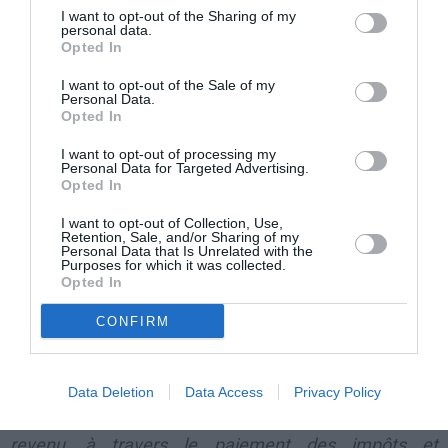
I want to opt-out of the Sharing of my
nationale;
personal data.
Opted In
♦ ou s’est éloigné du territoire de l’UE pendant une
I want to opt-out of the Sale of my
Personal Data.
période de 12 mois consécutifs.
Opted In
I want to opt-out of processing my
Elle ne fait aucune allusion à de nouveaux contrôles
Personal Data for Targeted Advertising.
Opted In
sur le revenu.
I want to opt-out of Collection, Use,
Retention, Sale, and/or Sharing of my
«
La procédure de la « Questura » de Milan est illégale
Personal Data that Is Unrelated with the
Purposes for which it was collected.
et doit cesser
», raconte au site de notre groupe
Opted In
éditorial
Stranieriinitalia.it,
Maurizio Bove, président
CONFIRM
dell’Anolf Milan, qui a soulevé le cas. Mais comme la
police justifient les rejets?
Data Deletion
Data Access
Privacy Policy
«
Affirmant que si on ne peut démontrer un certain
revenu, à travers le paiement des impôts et