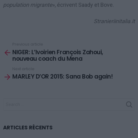
population migrante
», écrivent Saady et Bove.
Stranieriinitalia.it
Previous article
See
NIGER: L’Ivoirien François Zahoui,
more
nouveau coach du Mena
Next article
MARLEY D’OR 2015: Sana Bob again!
SEARCH
FOR:
ARTICLES RÉCENTS