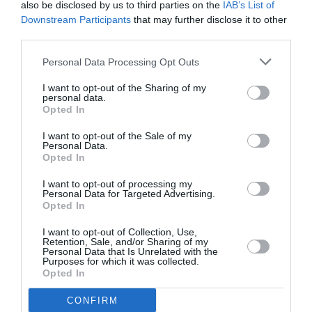
also be disclosed by us to third parties on the
IAB’s List of
frères Ayew, qui espéraient se rattraper au Gabon, ont
Downstream Participants
that may further disclose it to other
third parties.
encore buté sur un os. Pourtant, Jordan Ayew avait
l’ouverture du score au bout des pieds avec un tir
Personal Data Processing Opt Outs
croisé qui passait tout près du poteau droit de Razak
I want to opt-out of the Sharing of my
personal data.
Brimah (40ème).
Opted In
I want to opt-out of the Sale of my
Des Camerounais plus offensifs
Personal Data.
Opted In
Hyper défensif face au Sénégal, les Camerounais ont
I want to opt-out of processing my
Personal Data for Targeted Advertising.
complètement revu leur tactique avec un pressing
Opted In
haut, dès le début de la rencontre. Alors que la demi-
I want to opt-out of Collection, Use,
finale venait à peine de débuter, Adolphe Teikeu
Retention, Sale, and/or Sharing of my
Personal Data that Is Unrelated with the
profitait d’un corner tiré par Benjamin Moukandjo pour
Purposes for which it was collected.
Opted In
placer sa tête au premier poteau, repoussée par
Harrison Afful (8ème).
CONFIRM