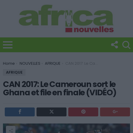
You are here:
Home
NOUVELLES
AFRIQUE
CAN 2017: Le Cameroun sort le Ghana et file en finale (VIDÉO)
AFRIQUE
CAN 2017: Le Cameroun sort le
Ghana et file en finale (VIDÉO)