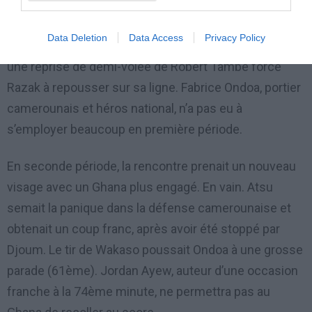
Trois minutes plus tard, c’est au tour de Jacques Zoua
Data Deletion
Data Access
Privacy Policy
de mettre le feu dans le camp ghanéen. Juste après,
une reprise de demi-volée de Robert Tambe force
Razak à repousser sur sa ligne. Fabrice Ondoa, portier
camerounais et héros national, n’a pas eu à
s’employer beaucoup en première période.
En seconde période, la rencontre prenait un nouveau
visage avec un Ghana plus engagé. En vain. Atsu
semait la panique dans la défense camerounaise et
obtenait un coup franc, après avoir été stoppé par
Djoum. Le tir de Wakaso poussait Ondoa à une grosse
parade (61ème). Jordan Ayew, auteur d’une occasion
franche à la 74ème minute, ne permettra pas au